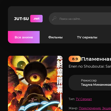
JUT-SU
.net
Все аниме
Фильмы
TV сериалы
Пламенная
8.9
Enen no Shouboutai: Sa
Режиссер
Тацума Минамика
Тип:
TV Сериал
Жанр:
Приключения
,
Экше