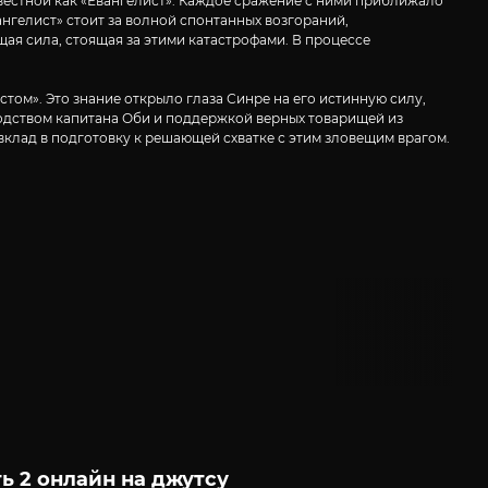
вестной как «Евангелист». Каждое сражение с ними приближало
нгелист» стоит за волной спонтанных возгораний,
ая сила, стоящая за этими катастрофами. В процессе
том». Это знание открыло глаза Синре на его истинную силу,
водством капитана Оби и поддержкой верных товарищей из
вклад в подготовку к решающей схватке с этим зловещим врагом.
ь 2 онлайн на джутсу