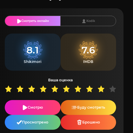
Смотреть онлайн
Kodik
8.1
7.6
Shikimori
IMDB
Ваша оценка
Смотрю
Буду смотреть
Просмотрено
Брошено