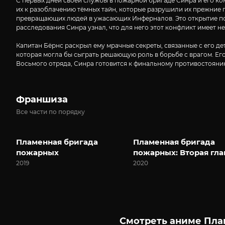
С первых дней своей службы в пожарной бригаде Синра и его ко
их к разоблачению тёмных тайн, которые разрушили их прежние 
превращающих людей в ужасающих Инферналов. Это открытие полн
расследования Синра узнал, что для него этот конфликт имеет не
Капитан Бёрнс раскрыл ему мрачные секреты, связанные с его де
которая могла бы сыграть решающую роль в борьбе с врагом. Ег
Восьмого отряда, Синра готовится к финальному противостоянию
Франшиза
Все части по порядку
Пламенная бригада
Пламенная бригада
пожарных
пожарных: Вторая гла
2019
2020
Смотреть аниме Плам