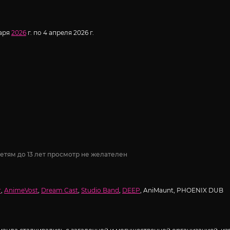
варя
2026
г. по 4 апреля 2026 г.
етям до 13 лет просмотр не желателен
r
,
AnimeVost
,
Dream Cast
,
Studio Band
,
DEEP
, AniMaunt, PHOENIX DUB