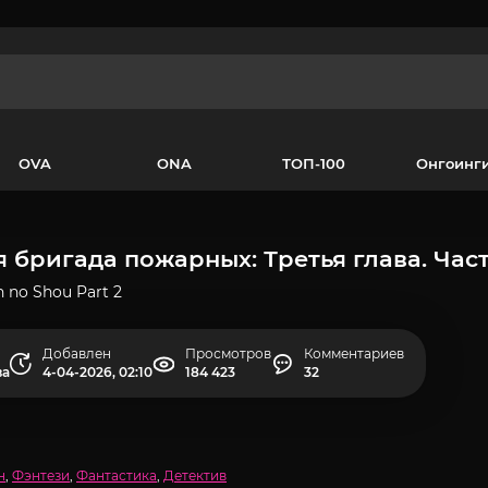
OVA
ONA
ТОП-100
Онгоинг
 бригада пожарных: Третья глава. Част
n no Shou Part 2
Добавлен
Просмотров
Комментариев
ва
4-04-2026, 02:10
184 423
32
н
,
Фэнтези
,
Фантастика
,
Детектив