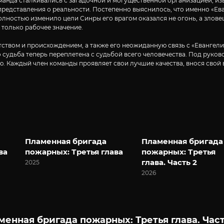
манда сталкивались с загадочной и могущественной организацией, из
представления о реальности. Постепенно выяснилось, что именно «Ева
остью изменило цели Синры его врагом оказался не огонь, а зловещ
 только рабочее значение.
тством и происхождением, а также его неожиданную связь с «Евангелис
о судьба теперь переплетена с судьбой всего человечества. Под руко
. Каждый член команды проявляет свои лучшие качества, внося свой 
Пламенная бригада
Пламенная бригада
ва
пожарных: Третья глава
пожарных: Третья
глава. Часть 2
2025
2026
енная бригада пожарных: Третья глава. Част