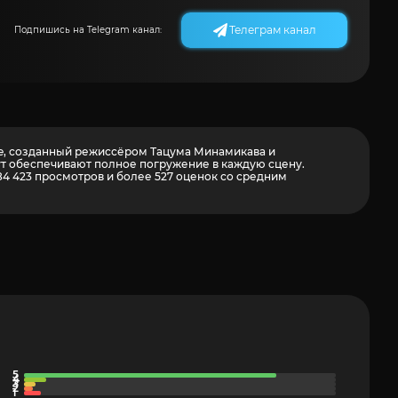
Телеграм канал
Подпишись на Telegram канал:
tive, созданный режиссёром Тацума Минамикава и
нут обеспечивают полное погружение в каждую сцену.
184 423 просмотров и более
527
оценок со средним