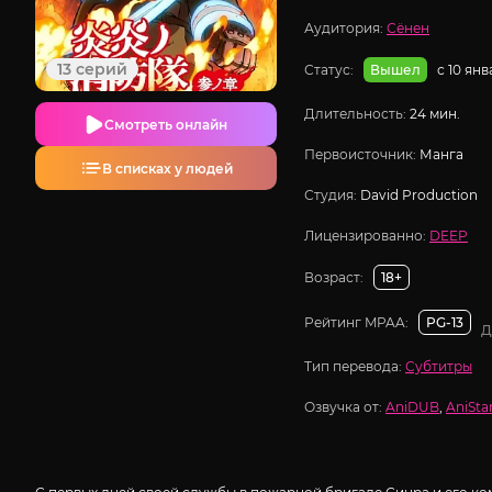
Аудитория:
Сёнен
13 серий
Статус:
с 10 ян
Вышел
Длительность:
24 мин.
Смотреть онлайн
Первоисточник:
Манга
В списках у людей
Студия:
David Production
Лицензированно:
DEEP
Возраст:
18+
Рейтинг MPAA:
PG-13
Д
Тип перевода:
Субтитры
Озвучка от:
AniDUB
,
AniSta