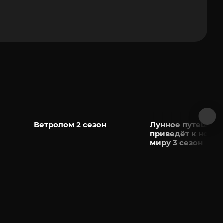
Ветролом 2 сезон
Лунное путешест
приведёт к ново
миру 3 сезон