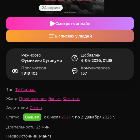
24 серии
Смотреть онлайн
В списках у людей
Режиссер
Добавлен
Фумихико Суганума
4-04-2026, 01:38
Просмотров
Комментариев
1 919 103
157
Тип:
TV Сериал
Жанр:
Приключения
,
Экшен
,
Фэнтези
Аудитория:
Сёнен
Статус:
с 6 июля
2025
г. по 21 декабря 2025 г.
Вышел
Длительность:
23 мин.
Первоисточник:
Манга