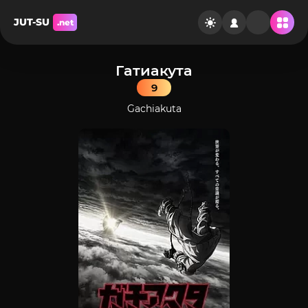
JUT-SU
.net
Гатиакута
9
Gachiakuta