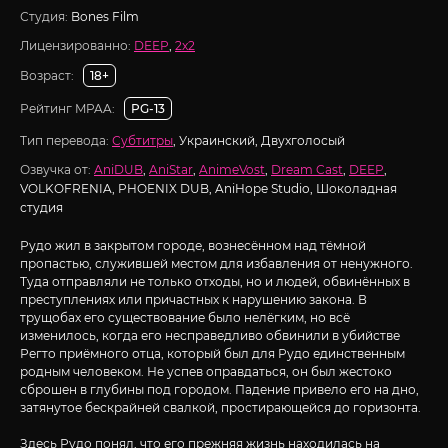
Студия:
Bones Film
Лицензированно:
DEEP
,
2x2
Возраст:
18+
Рейтинг MPAA:
PG-13
Тип перевода:
Субтитры
, Украинский, Двухголосый
Озвучка от:
AniDUB
,
AniStar
,
AnimeVost
,
Dream Cast
,
DEEP
,
VOLKOFRENIA, PHOENIX DUB, AniHope Studio, Шоколадная
студия
Рудо жил в закрытом городе, вознесённом над тёмной
пропастью, служившей местом для избавления от ненужного.
Туда отправляли не только отходы, но и людей, обвинённых в
преступлениях или причастных к нарушению закона. В
трущобах его существование было нелёгким, но всё
изменилось, когда его несправедливо обвинили в убийстве
Регто приёмного отца, который был для Рудо единственным
родным человеком. Не успев оправдаться, он был жестоко
сброшен в глубины под городом. Падение привело его на дно,
затянутое бескрайней свалкой, простирающейся до горизонта.
Здесь Рудо понял, что его прежняя жизнь находилась на