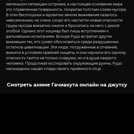
маленьком летающем островке, а настоящее основание мира
это отравленная поверхность, покрытая толстым слоем мусора.
В этих бесплодных и ядовитых землях выживание казалось
невозможным, но очень скоро его настигли новые опасности:
груды мусора внезапно ожили и бросились на него с дикой
злобой. Однако этот кошмар был лишь вступлением к
дальнейшим испытаниям. Вскоре Рудо встретил других
выживших тех, кто сумел обосноваться среди разрушенных
остатков цивилизации. Эти люди, погружённые в отчаяние,
выжили в условиях крайней нищеты, и они научили его одному:
опасность таится не только снаружи, но и в душе каждого
человека. Продолжая исследовать окружающие руины, Рудо
неожиданно нашёл следы своего приёмного отца.
Смотреть аниме Гачиакута онлайн на джутсу