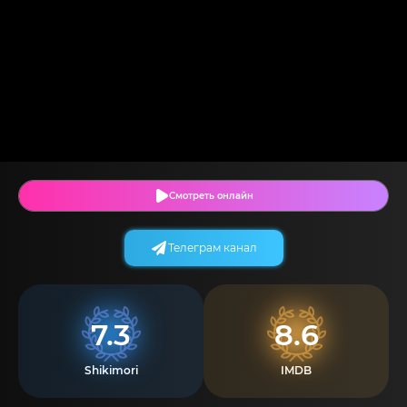
Смотреть онлайн
Телеграм канал
7.3
8.6
Shikimori
IMDB