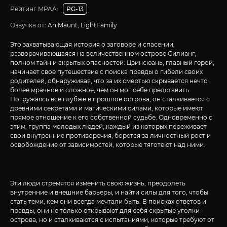
Рейтинг MPAA:
PG-13
Озвучка от:
AniMaunt, LightFamily
Это захватывающая история о заговоре и спасении,
разворачивающаяся на величественном острове Силианг,
полном тайн и скрытых опасностей. Цзинсюань, главный герой,
начинает свое путешествие с поиска правды о гибели своих
родителей, обнаруживая, что за их смертью скрывается нечто
более мрачное и сложное, чем он мог себе представить.
Погружаясь все глубже в прошлое острова, он сталкивается с
древними секретами и магическими силами, которые имеют
прямое отношение к его собственной судьбе. Одновременно с
этим, группа молодых людей, каждый из которых переживает
свои внутренние противоречия, борется за личностный рост и
освобождение от зависимостей, которые тяготеют над ними.
Эти люди стремятся изменить свою жизнь, преодолеть
внутренние и внешние барьеры, и найти силы для того, чтобы
стать теми, кем они всегда мечтали быть. В поисках ответов и
правды, они не только открывают для себя скрытые уголки
острова, но и сталкиваются с испытаниями, которые требуют от