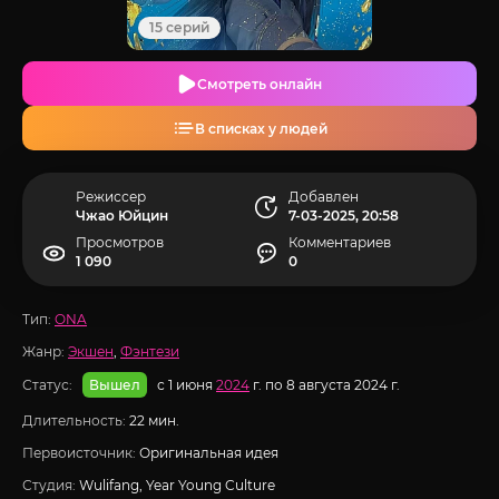
15 серий
Смотреть онлайн
В списках у людей
Режиссер
Добавлен
Чжао Юйцин
7-03-2025, 20:58
Просмотров
Комментариев
1 090
0
Тип:
ONA
Жанр:
Экшен
,
Фэнтези
Статус:
с 1 июня
2024
г. по 8 августа 2024 г.
Вышел
Длительность:
22 мин.
Первоисточник:
Оригинальная идея
Студия:
Wulifang, Year Young Culture