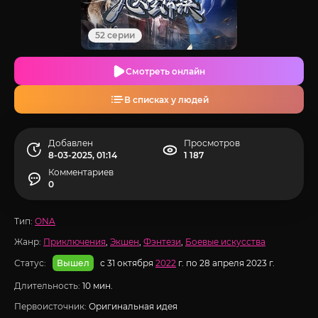
52 серии
Смотреть онлайн
В списках у людей
Добавлен
Просмотров
8-03-2025, 01:14
1 187
Комментариев
0
Тип:
ONA
Жанр:
Приключения
,
Экшен
,
Фэнтези
,
Боевые искусства
Статус:
с 31 октября
2022
г. по 28 апреля 2023 г.
Вышел
Длительность:
10 мин.
Первоисточник:
Оригинальная идея