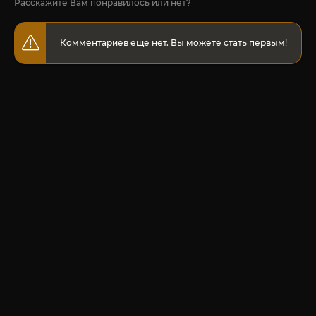
Расскажите Вам понравилось или нет?
Комментариев еще нет. Вы можете стать первым!
© 2020-2026 Jut-su.net. ДжутСУ/ДжитСУ All Rights Reserved
Политика конфиденциальности
Для правообладателей