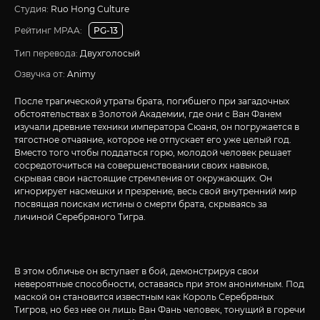
Студия:
Ruo Hong Culture
Рейтинг MPAA:
PG-13
Тип перевода:
Двухголосый
Озвучка от:
Animy
После трагической утраты брата, погибшего при загадочных
обстоятельствах в Золотой Академии, где они с Ван Фанем
изучали древние техники императора Сюаня, он погружается в
тягостное отчаяние, которое не отпускает его уже целый год.
Вместо того чтобы поддаться горю, молодой человек решает
сосредоточиться на совершенствовании своих навыков,
скрывая свои настоящие стремления от окружающих. Он
игнорирует насмешки и презрение, весь свой внутренний мир
посвящая поискам истины о смерти брата, скрываясь за
личиной Серебряного Тигра.
В этом обличье он вступает в бой, демонстрируя свои
невероятные способности, оставаясь при этом анонимным. Под
маской он становится известным как Король Серебряных
Тигров, но без нее он лишь Ван Фань человек, тонущий в горечи