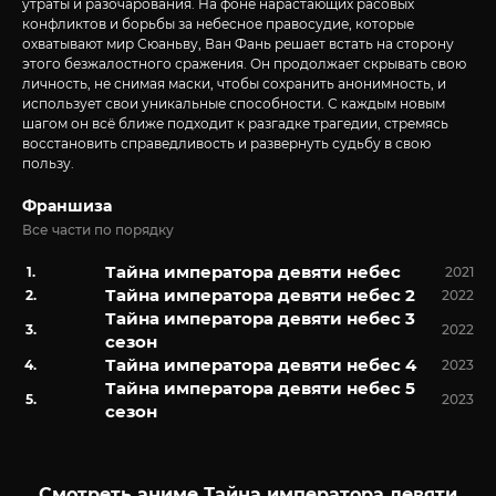
утраты и разочарования. На фоне нарастающих расовых
конфликтов и борьбы за небесное правосудие, которые
охватывают мир Сюаньву, Ван Фань решает встать на сторону
этого безжалостного сражения. Он продолжает скрывать свою
личность, не снимая маски, чтобы сохранить анонимность, и
использует свои уникальные способности. С каждым новым
шагом он всё ближе подходит к разгадке трагедии, стремясь
восстановить справедливость и развернуть судьбу в свою
пользу.
Франшиза
Все части по порядку
Тайна императора девяти небес
2021
Тайна императора девяти небес 2
2022
Тайна императора девяти небес 3
2022
сезон
Тайна императора девяти небес 4
2023
Тайна императора девяти небес 5
2023
сезон
Смотреть аниме Тайна императора девяти