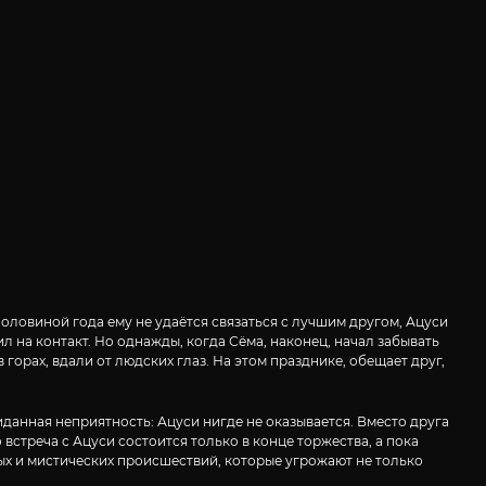
оловиной года ему не удаётся связаться с лучшим другом, Ацуси
л на контакт. Но однажды, когда Сёма, наконец, начал забывать
орах, вдали от людских глаз. На этом празднике, обещает друг,
данная неприятность: Ацуси нигде не оказывается. Вместо друга
 встреча с Ацуси состоится только в конце торжества, а пока
ных и мистических происшествий, которые угрожают не только