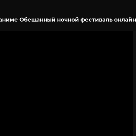
аниме Обещанный ночной фестиваль онлайн
2
3
4
5
6
7
8
9
10