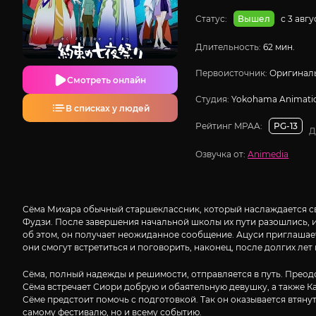
Статус:
с 3 авг
Вышел
Длительность:
62 мин.
Первоисточник:
Оригиналь
Смотреть онлайн
Студия:
Yokohama Animati
В списках у людей
Рейтинг MPAA:
PG-13
Д
Озвучка от:
Animedia
Сёма Михара обычный старшеклассник, который наслаждается сво
Фудзи. После завершения начальной школы их пути разошлись, и с
об этом, он получает неожиданное сообщение. Ацуси приглашает 
они смогут встретиться и поговорить, наконец, после долгих лет
Сёма, полный надежды и решимости, отправляется в путь. Преодо
Сёма встречает Сиори добрую и обаятельную девушку, а также Кан
Сёме предстоит помочь с подготовкой. Так он оказывается втяну
самому фестивалю, но и всему событию.