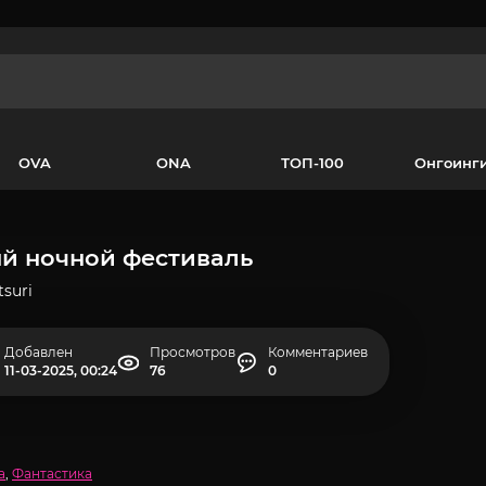
OVA
ONA
ТОП-100
Онгоинг
й ночной фестиваль
suri
Добавлен
Просмотров
Комментариев
11-03-2025, 00:24
76
0
а
,
Фантастика