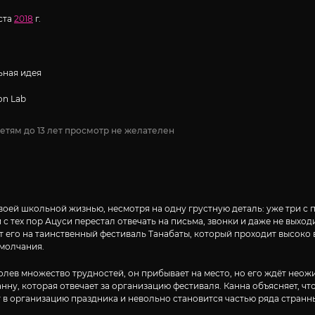
уста
2018
г.
ная идея
on Lab
етям до 13 лет просмотр не желателен
ей школьной жизнью, несмотря на одну грустную деталь: уже три с п
 тех пор Ацуси перестал отвечать на письма, звонки и даже не выходи
его на таинственный фестиваль Танабаты, который проходит высоко в г
 молчания.
лев множество трудностей, он прибывает на место, но его ждёт неожи
ну, которая отвечает за организацию фестиваля. Канна объясняет, что
т в организацию праздника и невольно становится частью ряда стран