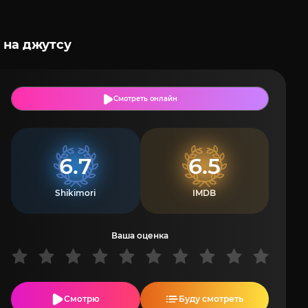
 на джутсу
Смотреть онлайн
6.7
6.5
Shikimori
IMDB
Ваша оценка
Смотрю
Буду смотреть