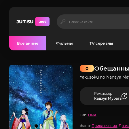
JUT-SU
.net
Все аниме
Фильмы
TV сериалы
Обещанны
0
Yakusoku no Nanaya Mat
Режиссер
Кадзуя Мурата
Тип:
ONA
Жанр:
Приключения
,
Драм