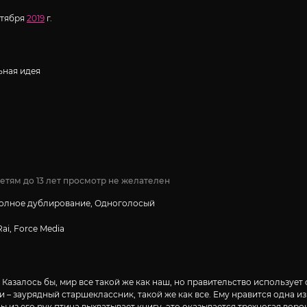
нтября
2019
г.
ная идея
етям до 13 лет просмотр не желателен
Полное дублирование, Одноголосый
Rai, Force Media
Казалось бы, мир все такой же как наш, но правительство использует о
 – заурядный старшеклассник, такой же как все. Ему нравится одна и
ы из его рук птица выхватывает книгу, это оказывается трехногая воро