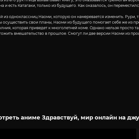
а и есть Катагаки, только из будущего. Как оказалось, он переместилс
й из одноклассниц Наоми, которую он намеревается изменить. Рури, т
бы осуществить свои планы, Наоми из будущего помогает себе же из пр
молния, которая приведет к многолетней коме. Однако нельзя просто 
ничтожить вмешательство в прошлое. Смогут ли две версии Наоми из пр
треть аниме Здравствуй, мир онлайн на дж