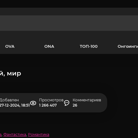
OVA
ONA
ТОП-100
Онгоинг
й, мир
Добавлен
Просмотров
Комментариев
27-12-2024, 18:51
1 266 407
26
а
,
Фантастика
,
Романтика