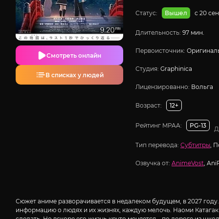
Статус:
с 20 се
Вышел
Длительность:
97 мин.
Первоисточник:
Оригиналь
Смотреть онлайн
Студия:
Graphinica
В списках у людей
Лицензированно:
Вольга
Возраст:
12+
Рейтинг MPAA:
PG-13
Д
Тип перевода:
Субтитры
, 
Озвучка от:
AnimeVost
, Ani
Сюжет аниме разворачивается в недалеком будущем, в 2027 году. 
информацию о людях и их жизнях, каждую мелочь. Наоми Катагаки
сделать. Но вскоре его жизнь круто меняется – по дороге из школ