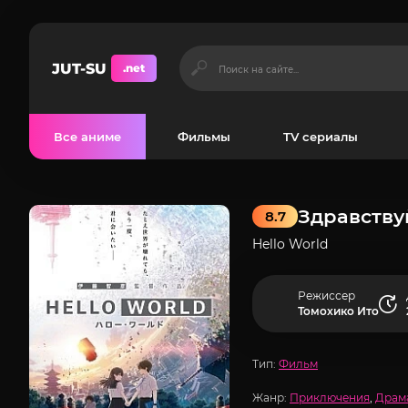
JUT-SU
.net
Все аниме
Фильмы
TV сериалы
Здравству
8.7
Hello World
Режиссер
Томохико Ито
Тип:
Фильм
Жанр:
Приключения
,
Драм