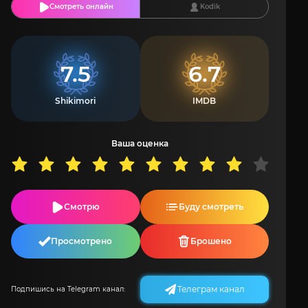
Смотреть онлайн
Kodik
7.5
6.7
Shikimori
IMDB
Ваша оценка
Смотрю
Буду смотреть
Просмотрено
Брошено
Телеграм канал
Подпишись на Telegram канал: