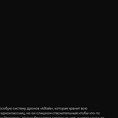
собую систему дронов «Alltale», которая хранит всю
з одноклассниц, но он слишком стеснительный,чтобы что-то
на Ятагарасу. Наоми бросается следом за ней, и через какое-то