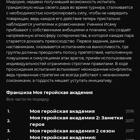
Мидория, недавно получивший возможность испытать
грандиозную мощь своего дара во время турнира, сталкивается
с необходимостью контролировать силу, чтобы не навредить
товарищам, ведь каждое его действие теперь пристально
наблюдается учителями и ровесниками. Ученики Исаму
прибывают с собственными амбициями и планами, что создаёт
напряжённую атмосферу соперничества, в которой каждая пара
старается доказать превосходство. Первое задание, данное
наставниками, оказывается испытанием на выносливость, где
группы должны преодолеть полосу препятствий, наполненную
ловушками и симуляциями атак врагов, причём использование
индивидуальностей ограничено строгими правилами. В ходе
прохождения испытаний вспыхивают неожиданные конфликты,
ведь привычные стратегии не всегда работают с незнакомыми
союзниками, а гордость мешает уступать инициативу.
Франшиза Моя геройская академия
Все части по порядку
Моя геройская академия
2016
Моя геройская академия 2: Заметки
2017
героя
Моя геройская академия 2 сезон
2017
Моя геройская академия: