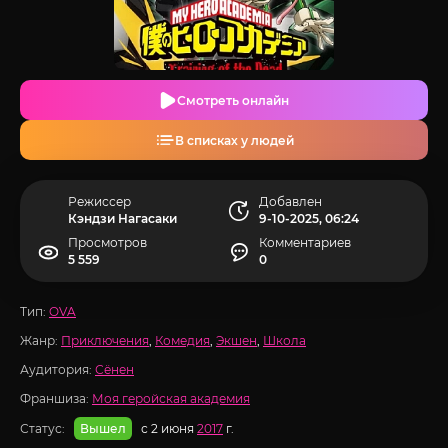
Смотреть онлайн
В списках у людей
Режиссер
Добавлен
Кэндзи Нагасаки
9-10-2025, 06:24
Просмотров
Комментариев
5 559
0
Тип:
OVA
Жанр:
Приключения
,
Комедия
,
Экшен
,
Школа
Аудитория:
Сёнен
Франшиза:
Моя геройская академия
Статус:
с 2 июня
2017
г.
Вышел