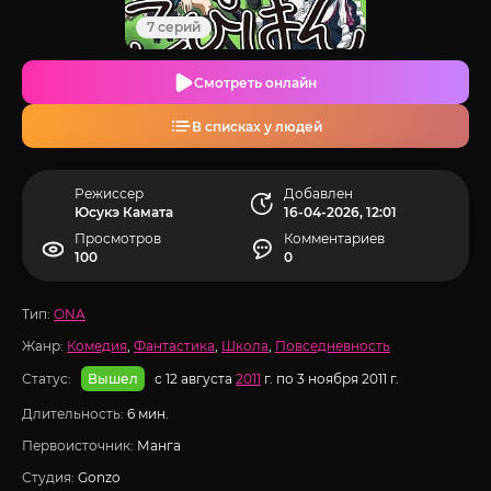
7 серий
Смотреть онлайн
В списках у людей
Режиссер
Добавлен
Юсукэ Камата
16-04-2026, 12:01
Просмотров
Комментариев
100
0
Тип:
ONA
Жанр:
Комедия
,
Фантастика
,
Школа
,
Повседневность
Статус:
с 12 августа
2011
г. по 3 ноября 2011 г.
Вышел
Длительность:
6 мин.
Первоисточник:
Манга
Студия:
Gonzo