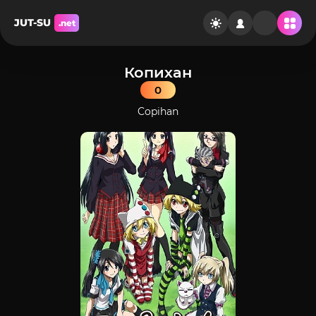
JUT-SU
.net
Копихан
0
Copihan