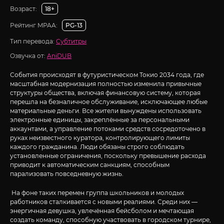
Возраст:
18+
Рейтинг MPAA:
PG-13
Тип перевода:
Субтитры
Озвучка от:
AniDUB
События происходят в футуристическом Токио 2034 года, где
масштабная модернизация полностью изменила привычные
структуры общества, включая финансовую систему, которая
перешла на безналичное обслуживание, исключающее любые
материальные деньги. Все жители вынуждены использовать
электронные единицы, закреплённые за персональными
аккаунтами, а управление потоками средств сосредоточено в
руках неизвестного куратора, контролирующего лимиты
каждого гражданина. Люди обязаны строго соблюдать
установленные ограничения, поскольку превышение расхода
приводит к автоматическим санкциям, способным
парализовать повседневную жизнь.
На фоне таких перемен группа школьников и молодых
работников сталкивается с новыми реалиями. Среди них —
энергичная девушка, увлечённая бейсболом и мечтающая
создать команду, способную участвовать в городском турнире,