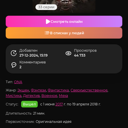
33 серии
Смотреть онлайн
В списках у людей
Добавлен
Просмотров
27-12-2024, 15:19
44 733
Комментариев
2
Тип:
ONA
Жанр:
Экшен
,
Фэнтези
,
Фантастика
,
Сверхъестественное
,
Мистика
,
Детектив
,
Военное
,
Меха
Статус:
с 1 июня
2017
г. по 19 апреля 2018 г.
Вышел
Длительность:
21 мин.
Первоисточник:
Оригинальная идея