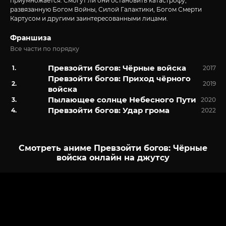
приумножается. Смогут ли они остановить катастрофу,
развязанную Богом Войны, Силой Галактики, Богом Смерти
Картусом и другими заинтересованными лицами.
Франшиза
Все части по порядку
Превзойти богов: Чёрные войска
2017
Превзойти богов: Приход чёрного
2019
войска
Пылающее солнце Небесного Пути
2020
Превзойти богов: Удар грома
2022
Смотреть аниме Превзойти богов: Чёрные
войска онлайн на джутсу