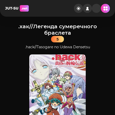
JUT-SU
.net
.хак//Легенда сумеречного
браслета
5
.hack//Tasogare no Udewa Densetsu