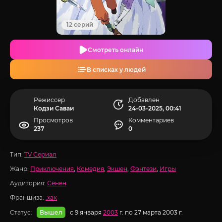
12 серий
Смотреть онлайн
В списках у людей
Режиссер
Добавлен
Кодзи Саваи
24-03-2025, 00:41
Просмотров
Комментариев
237
0
Тип:
TV Сериал
Жанр:
Приключения
,
Комедия
,
Экшен
,
Фэнтези
,
Игры
Аудитория:
Сёнен
Франшиза:
.хак
Статус:
с 9 января
2003
г. по 27 марта 2003 г.
Вышел