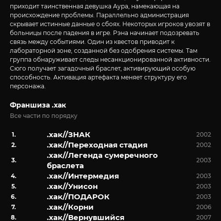
приходит таинственная девушка Аура, намекающая на
происхождение проблемы. Параллельно администрация
скрывает истинные данные о сбоях. Некоторых игроков увозят в
больницы после падения в игре. Рэна начинает подозревать
связь между событиями. Один из квестов приводит к
лабораторной зоне, созданной без одобрения системы. Там
группа обнаруживает следы несанкционированной активности.
Сюго получает загадочный браслет, активирующий особую
способность. Активация артефакта меняет структуру его
персонажа.
Франшиза .хак
Все части по порядку
.хак//ЗНАК
2002
.хак//Переходная стадия
2002
.хак//Легенда сумеречного
2003
браслета
.хак//Интермедия
2003
.хак//Унисон
2003
.хак//ПОДАРОК
2003
.хак//Корни
2006
.хак//Вернувшийся
2007