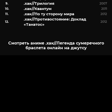
.хак//Трилогия
2007
.хак//Квантум
2011
.хак//По ту сторону мира
2012
.хак//Противостояние: Доклад
2012
«Танатос»
Смотреть аниме .хак//Легенда сумеречного
браслета онлайн на джутсу