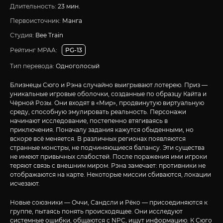
Длительность:
23 мин.
Первоисточник:
Манга
Студия:
Bee Train
Рейтинг MPAA:
PG-13
Тип перевода:
Одноголосый
Близнецы Сюго и Рэна случайно выигрывают лотерею. Приз —
уникальные игровые оболочки, созданные по образцу Кайта и
Чёрной Розы. Они входят в «Мир», продвинутую виртуальную
среду, способную эмулировать реальность. Персонажи
начинают исследование, постепенно втягиваясь в
приключения. Поначалу задания кажутся обыденными, но
вскоре всё меняется. В различных регионах появляются
странные монстры, не подчиняющиеся балансу. Эти существа
не имеют привычных слабостей. После поражения ими игроки
теряют связь с внешним миром. Рэна замечает: противники не
отображаются на карте. Некоторые миссии сбиваются, локации
исчезают.
Новые союзники — Оччи, Сандсли и Рёко — присоединяются к
группе, пытаясь понять происходящее. Они исследуют
системные ошибки, общаются с NPC, ищут информацию. К Сюго