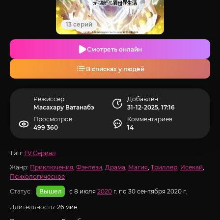
13 серий
Смотреть онлайн
В списках у людей
Режиссер
Добавлен
Масахару Ватанабэ
31-12-2025, 17:16
Просмотров
Комментариев
499 360
14
Тип:
TV Сериал
Жанр:
Приключения
,
Фэнтези
,
Драма
,
Магия
,
Триллер
,
Исекай
,
Психологическое
Статус:
с 8 июля
2020
г. по 30 сентября 2020 г.
Вышел
Длительность:
26 мин.