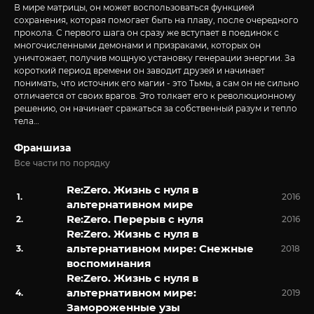
В мире матрицы, он может воспользоваться функцией
сохранения, которая помогает быть на плаву, после очередного
прокола. С первого шага он сразу же вступает в поединок с
многочисленными демонами и призраками, которых он
уничтожает, получив мощную установку генерации энергии. За
короткий период времени он заводит друзей и начинает
понимать, что источник его магии - это Тьмы, а сам он не сильно
отличается от своих врагов. Это толкает его к революционному
решению, он начинает сражаться за собственный разум и тепло
тела…
Франшиза
Все части по порядку
Re:Zero. Жизнь с нуля в
2016
альтернативном мире
Re:Zero. Перерыв с нуля
2016
Re:Zero. Жизнь с нуля в
альтернативном мире: Снежные
2018
воспоминания
Re:Zero. Жизнь с нуля в
альтернативном мире:
2019
Замороженные узы