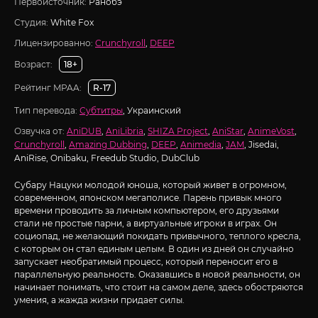
Первоисточник:
Ранобэ
Студия:
White Fox
Лицензированно:
Crunchyroll
,
DEEP
Возраст:
18+
Рейтинг MPAA:
R-17
Тип перевода:
Субтитры
, Украинский
Озвучка от:
AniDUB
,
AniLibria
,
SHIZA Project
,
AniStar
,
AnimeVost
,
Crunchyroll
,
Amazing Dubbing
,
DEEP
,
Animedia
,
JAM
, Jisedai,
AniRise, Onibaku, Freedub Studio, DubClub
Субару Нацуки молодой юноша, который живет в огромном,
современном, японском мегаполисе. Парень привык много
времени проводить за личным компьютером, его друзьями
стали не простые парни, а виртуальные игроки в играх. Он
социопад, не желающий покидать привычного, теплого кресла,
с которым он стал единым целым. В один из дней он случайно
запускает необратимый процесс, который переносит его в
параллельную реальность. Оказавшись в новой реальности, он
начинает понимать, что стоит на самом деле, здесь обостряются
умения, а жажда жизни придает силы.