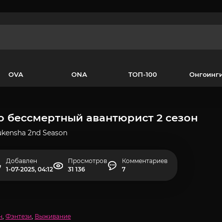
OVA
ONA
ТОП-100
Онгоинг
 бессмертный авантюрист 2 сезон
kensha 2nd Season
Добавлен
Просмотров
Комментариев
1-07-2025, 04:12
31 136
7
н
,
Фэнтези
,
Выживание