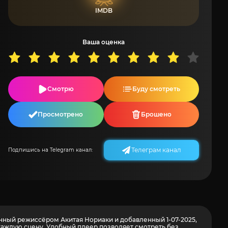
IMDB
Ваша оценка
Смотрю
Буду смотреть
Просмотрено
Брошено
Телеграм канал
Подпишись на Telegram канал:
данный режиссёром Акитая Нориаки и добавленный 1-07-2025,
каждую сцену. Удобный плеер позволяет смотреть без