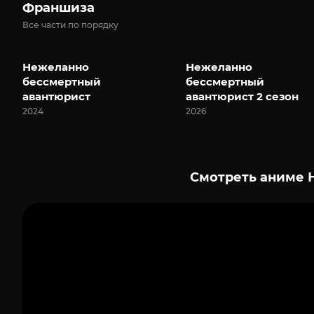
Франшиза
Все части по порядку
Нежеланно
Нежеланно
бессмертный
бессмертный
авантюрист
авантюрист 2 сезон
2024
2026
Смотреть аниме 