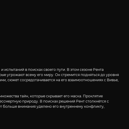
 испытаний в поисках своего пути. В этом сезоне Рента
ые угрожают всему его миру. Он стремится подняться до уровня
ами, сюжет сосредотачивается на его взаимоотношениях с Вивье,
 множества тайн, которые скрывает его маска. Проклятие
 бессмертную природу. В поисках решений Рент столкнётся с
дет больше внимания уделено его внутреннему конфликту,