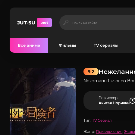
JUT-SU
.net
Все аниме
Фильмы
TV сериалы
Нежеланно
9.2
Nozomanu Fushi no Bou
Режиссер
Акитая Нориаки
Тип:
TV Сериал
Жанр:
Приключения
,
Экше