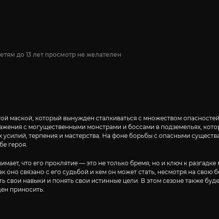
етям до 13 лет просмотр не желателен
ой маской, который вынужден сталкиваться с множеством опасностей и
ажения с могущественными монстрами и боссами в подземельях, котор
 усилий, терпения и мастерства. На фоне борьбы с опасными существ
бе героя.
мает, что его проклятие — это не только бремя, но и ключ к разгадке
ак оно связано с его судьбой и кем он может стать, несмотря на свою
ь свои навыки и понять свои истинные цели. В этом сезоне также бу
ден приносить.