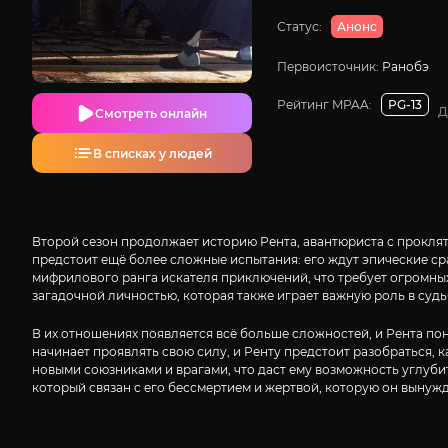
Статус:
Анонс
Первоисточник:
Ранобэ
Рейтинг MPAA:
PG-13
Д
Смотреть онлайн
В списках у людей
Второй сезон продолжает историю Рента, авантюриста с проклят
предстоит ещё более сложные испытания: его ждут эпические ср
мифрилового ранга искателя приключений, что требует огромных
загадочной личностью, которая также играет важную роль в судь
В их отношениях появляется всё больше сложностей, и Рента пони
начинает проявлять свою силу, и Ренту предстоит разобраться, к
новыми союзниками и врагами, что даст ему возможность углубит
который связан с его бессмертием и жертвой, которую он вынуж