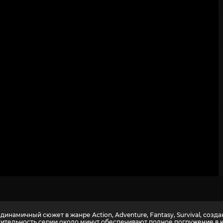
2
3
4
5
6
7
8
9
10
инамичный сюжет в жанре Action, Adventure, Fantasy, Survival, соз
лжительность серии около минут обеспечивают полное погружение в 