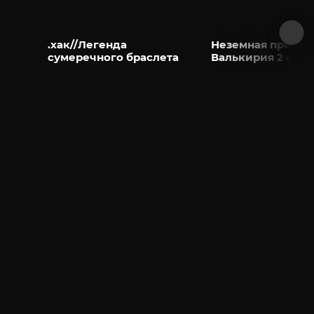
.хак//Легенда
Неземная принце
сумеречного браслета
Валькирия 2 сезо