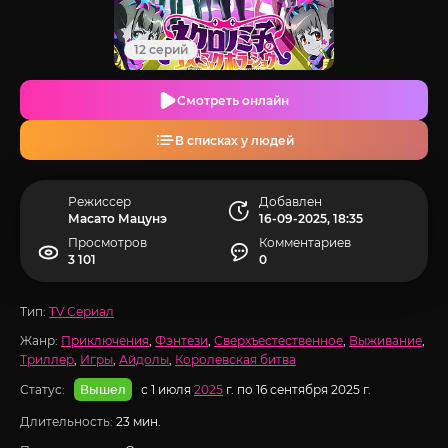
12 серий
Смотреть онлайн
В списках у людей
Режиссер
Добавлен
Масато Мацунэ
16-09-2025, 18:35
Просмотров
Комментариев
3 101
0
Тип:
TV Сериал
Жанр:
Приключения
,
Фэнтези
,
Сверхъестественное
,
Выживание
,
Триллер
,
Игры
,
Айдолы
,
Королевская битва
Статус:
с 1 июля
2025
г. по 16 сентября 2025 г.
Вышел
Длительность:
23 мин.