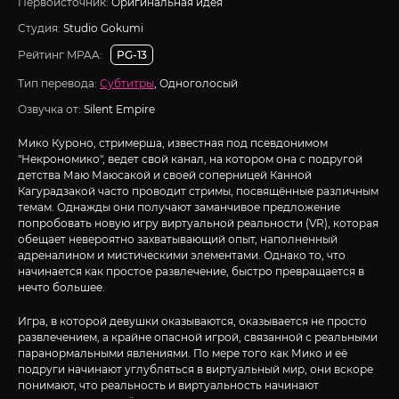
Первоисточник:
Оригинальная идея
Студия:
Studio Gokumi
Рейтинг MPAA:
PG-13
Тип перевода:
Субтитры
, Одноголосый
Озвучка от:
Silent Empire
Мико Куроно, стримерша, известная под псевдонимом
"Некрономико", ведет свой канал, на котором она с подругой
детства Маю Маюсакой и своей соперницей Канной
Кагурадзакой часто проводит стримы, посвящённые различным
темам. Однажды они получают заманчивое предложение
попробовать новую игру виртуальной реальности (VR), которая
обещает невероятно захватывающий опыт, наполненный
адреналином и мистическими элементами. Однако то, что
начинается как простое развлечение, быстро превращается в
нечто большее.
Игра, в которой девушки оказываются, оказывается не просто
развлечением, а крайне опасной игрой, связанной с реальными
паранормальными явлениями. По мере того как Мико и её
подруги начинают углубляться в виртуальный мир, они вскоре
понимают, что реальность и виртуальность начинают