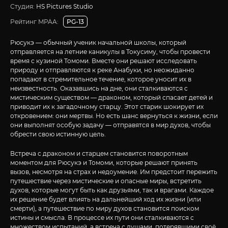
Студия:
HS Pictures Studio
Рейтинг MPAA:
PG-13
Рюсукэ — обычный ученик начальной школы, который
отправляется на летние каникулы в Токусиму, чтобы провести
время с кузиной Томоми. Вместе они решают исследовать
природу и отправляются к реке Анабуки, но неожиданно
попадают в стремительное течение, которое уносит их в
неизвестность. Оказавшись на дне, они сталкиваются с
мистическим существом — драконом, который спасает детей и
приводит их к загадочному старцу. Этот старик шокирует их
откровением: они мертвы. Но есть шанс вернуться к жизни, если
они выполнят особую задачу — отправятся в мир духов, чтобы
обрести свою истинную цель.
Встреча с драконом и старцем становится поворотным
моментом для Рюсукэ и Томоми, которые решают принять
вызов, несмотря на страх и недоумение. Им предстоит пережить
путешествие через мистические и опасные миры, встретить
духов, которые могут быть как друзьями, так и врагами. Каждое
их решение будет влиять на дальнейший ход их жизни (или
смерти), а путешествие по миру духов становится поиском
истины и смысла. В процессе их пути они сталкиваются с
множеством испытаний, а встреча с душами, потерявшими своё