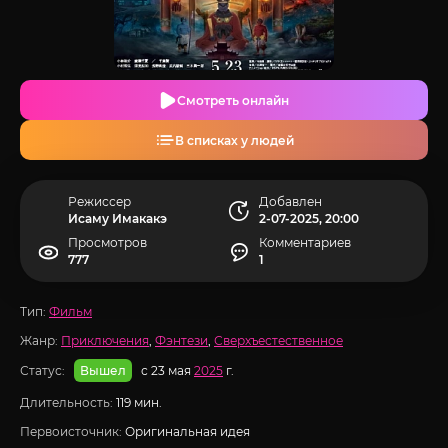
Смотреть онлайн
В списках у людей
Режиссер
Добавлен
Исаму Имакакэ
2-07-2025, 20:00
Просмотров
Комментариев
777
1
Тип:
Фильм
Жанр:
Приключения
,
Фэнтези
,
Сверхъестественное
Статус:
с 23 мая
2025
г.
Вышел
Длительность:
119 мин.
Первоисточник:
Оригинальная идея