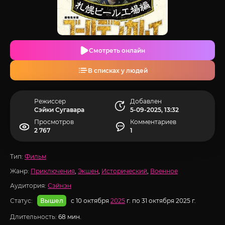
Смотреть онлайн
В списках у людей
Режиссер
Добавлен
Сэйки Сугавара
5-09-2025, 13:32
Просмотров
Комментариев
2 767
1
Тип:
Фильм
Жанр:
Приключения
,
Экшен
,
Исторический
,
Военное
Аудитория:
Сэйнэн
Статус:
с 10 октября
2025
г. по 31 октября 2025 г.
Вышел
Длительность:
68 мин.