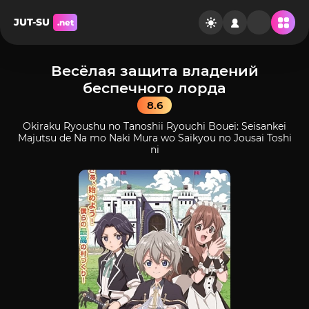
JUT-SU
.net
Весёлая защита владений
беспечного лорда
8.6
Okiraku Ryoushu no Tanoshii Ryouchi Bouei: Seisankei
Majutsu de Na mo Naki Mura wo Saikyou no Jousai Toshi
ni