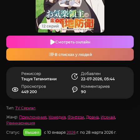
12 серий
Смотреть онлайн
В списках у людей
Режиссер
Добавлен
Тэцуя Татамитани
22-07-2026, 05:44
Просмотров
Комментариев
449 200
90
Тип:
TV Сериал
Жанр:
Приключения
,
Комедия
,
Фэнтези
,
Драма
,
Исекай
,
Реинкарнация
Статус:
с 10 января
2026
г. по 28 марта 2026 г.
Вышел