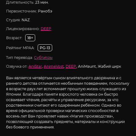
Длительность:
23 мин.
Первоисточник:
Ранобэ
Студия:
NAZ
Лицензированно:
DEEP
Возраст:
18+
Рейтинг MPAA:
PG-13
Тип перевода:
Субтитры
Озвучка от:
AniStar
,
AnimeVost
,
DEEP
, AniMaunt, Жабий цирк
Ван является четвёртым сыном влиятельного дворянина и с
раннего детства отличается необычным поведением, поскольку
в возрасте двух лет вспоминает прошлую жизнь служащего из
Японии. Благодаря памяти взрослого человека он быстро
осваивает чтение, расчёты и управление ресурсами, за что
родственники считают его одарённым ребёнком. Однако во
время официальной проверки магических способностей в
восемь лет Ван проявляет навык «Магия производства»,
позволяющий создавать предметы, материалы и конструкции
без боевого применения.