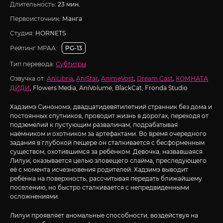
Длительность:
23 мин.
Первоисточник:
Манга
Студия:
HORNETS
Рейтинг MPAA:
PG-13
Тип перевода:
Субтитры
Озвучка от:
AniLibria
,
AniStar
,
AnimeVost
,
Dream Cast
,
КОМНАТА
ДИДИ
, Flowers Media, AniVolume, BlackCat, Fronda Studio
Хадзимэ Синономэ, двадцатидевятилетний странник без дома и
постоянных спутников, проводит жизнь в дорогах, переходя от
подземелий к пустующим развалинам, подрабатывая
наёмником и охотником за артефактами. Во время очередного
задания в глубокой пещере он сталкивается с бесформенным
существом, охотившимся за ребёнком. Девочка, назвавшаяся
Лилуи, оказывается целью зловещего слайма, преследующего
её с момента исчезновения родителей. Хадзимэ выводит
ребёнка на поверхность, рассчитывая передать ближайшему
поселению, но быстро сталкивается с непредвиденными
осложнениями.
Лилуи проявляет аномальные способности, воздействуя на