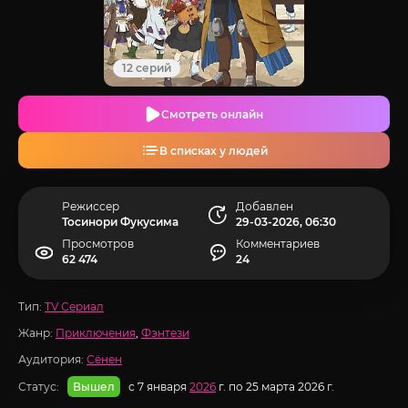
12 серий
Смотреть онлайн
В списках у людей
Режиссер
Добавлен
Тосинори Фукусима
29-03-2026, 06:30
Просмотров
Комментариев
62 474
24
Тип:
TV Сериал
Жанр:
Приключения
,
Фэнтези
Аудитория:
Сёнен
Статус:
с 7 января
2026
г. по 25 марта 2026 г.
Вышел