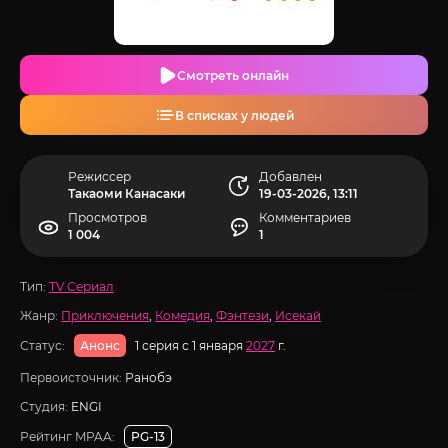
Смотреть онлайн
В списках у людей
Режиссер
Добавлен
Такаоми Канасаки
19-03-2026, 13:11
Просмотров
Комментариев
1 004
1
Тип:
TV Сериал
Жанр:
Приключения
,
Комедия
,
Фэнтези
,
Исекай
Статус:
1 серия с 1 января
2027
г.
Анонс
Первоисточник:
Ранобэ
Студия:
ENGI
Рейтинг MPAA:
PG-13