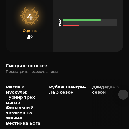
4
Оценка
10
Смотрите похожее
Посмотрите похожие аниме
Магия и
Рубеж Шангри-
Дандадан 3
мускулы:
Ла 3 сезон
сезон
Турнир трёх
магий —
Финальный
экзамен на
звание
Вестника Бога