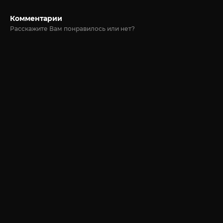
Комментарии
Расскажите Вам понравилось или нет?
© 2020-2026 Jut-su.net. ДжутСУ/ДжитСУ All Rights Reserved
Политика конфиденциальности
Для правообладателей