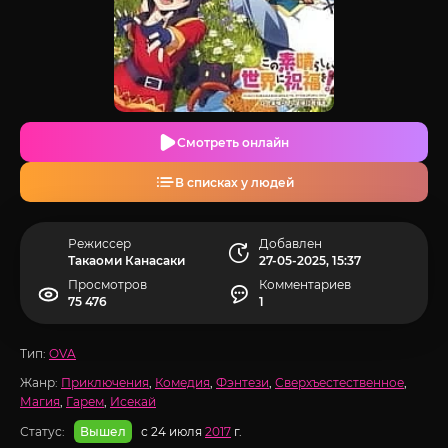
Смотреть онлайн
В списках у людей
Режиссер
Добавлен
Такаоми Канасаки
27-05-2025, 15:37
Просмотров
Комментариев
75 476
1
Тип:
OVA
Жанр:
Приключения
,
Комедия
,
Фэнтези
,
Сверхъестественное
,
Магия
,
Гарем
,
Исекай
Статус:
с 24 июля
2017
г.
Вышел