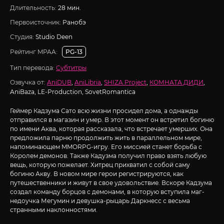
Длительность:
28 мин.
Первоисточник:
Ранобэ
Студия:
Studio Deen
Рейтинг MPAA:
PG-13
Тип перевода:
Субтитры
Озвучка от:
AniDUB
,
AniLibria
,
SHIZA Project
,
КОМНАТА ДИДИ
,
AniBaza, LE-Production, SovetRomantica
Геймер Кадзума Сато всю жизни просидел дома, а однажды
отправился в магазин и умер. В этот момент он встретил богиню
по имени Аква, которая рассказала, что встречает умерших. Она
предложила парню продолжить жить в параллельном мире,
напоминающем MMORPG-игру. Его миссией станет борьба с
Королем демонов. Также Кадузма получил право взять любую
вещь, которую пожелает. Хитрец прихватил с собой саму
богиню Акву. В новом мире герои регистрируются, как
путешественники и живут в свое удовольствие. Вскоре Кадзума
создал команду борцов с демонами, в которую вступила маг-
недоучка Мегумин и девушка-рыцарь Даркнесс с весьма
странными наклонностями.