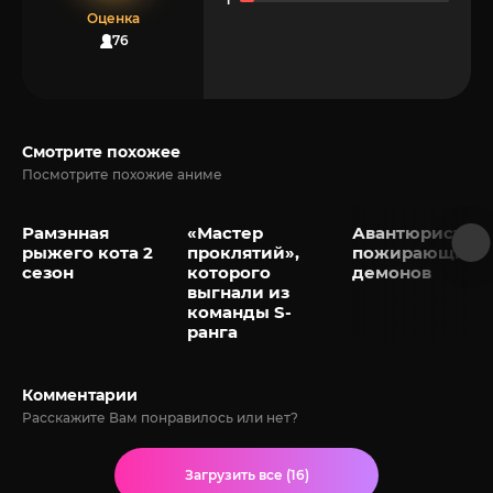
Оценка
176
Смотрите похожее
Посмотрите похожие аниме
Рамэнная
«Мастер
Авантюрист,
рыжего кота 2
проклятий»,
пожирающий
сезон
которого
демонов
выгнали из
команды S-
ранга
Комментарии
Расскажите Вам понравилось или нет?
Загрузить все (16)