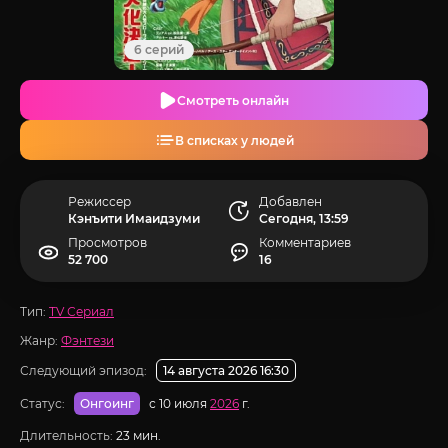
6 серий
Смотреть онлайн
В списках у людей
Режиссер
Добавлен
Кэнъити Имаидзуми
Сегодня, 13:59
Просмотров
Комментариев
52 700
16
Тип:
TV Сериал
Жанр:
Фэнтези
Следующий эпизод:
14 августа 2026 16:30
Статус:
с 10 июля
2026
г.
Онгоинг
Длительность:
23 мин.