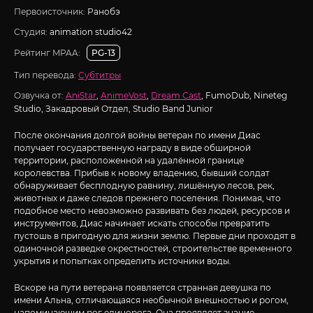
Первоисточник:
Ранобэ
Студия:
animation studio42
Рейтинг MPAA:
PG-13
Тип перевода:
Субтитры
Озвучка от:
AniStar
,
AnimeVost
,
Dream Cast
, FumoDub, Nineteg
Studio, Закадровый Отдел, Studio Band Junior
После окончания долгой войны ветеран по имени Диас
получает государственную награду в виде обширной
территории, расположенной на удалённой границе
королевства. Прибыв к новому владению, бывший солдат
обнаруживает бесплодную равнину, лишённую лесов, рек,
животных и даже следов прежнего поселения. Понимая, что
подобное место невозможно развивать без людей, ресурсов и
инструментов, Диас начинает искать способы превратить
пустошь в пригодную для жизни землю. Первые дни проходят в
одиночной разведке окрестностей, строительстве временного
укрытия и попытках определить источники воды.
Вскоре на пути ветерана появляется странная девушка по
имени Альна, отличающаяся необычной внешностью и рогом,
напоминающим рог единорога. Она проявляет знание