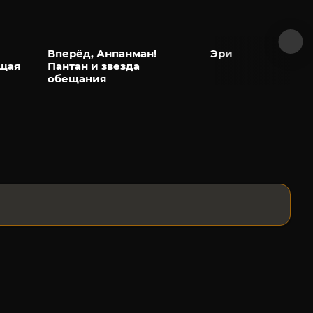
й
Вперёд, Анпанман!
Эри
ющая
Пантан и звезда
обещания