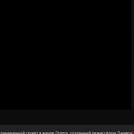
2
3
4
5
6
7
8
9
10
 динамичный сюжет в жанре Drama, созданный режиссёром Дживон Х