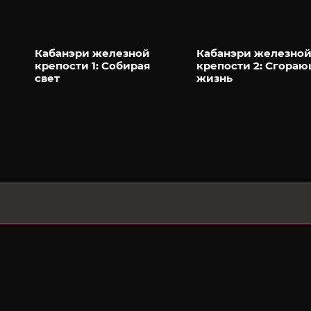
Кабанэри железной
Кабанэри железно
крепости 1: Собирая
крепости 2: Сгора
свет
жизнь