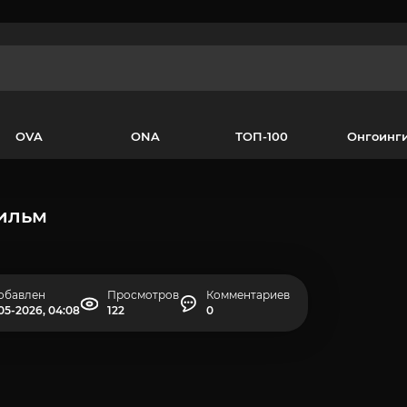
OVA
ONA
ТОП-100
Онгоинг
Фильм
обавлен
Просмотров
Комментариев
05-2026, 04:08
122
0