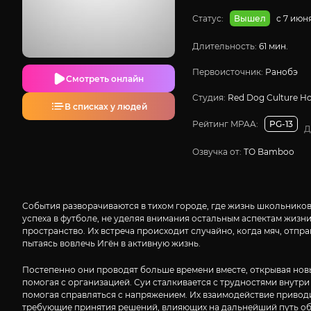
Статус:
с 7 июн
Вышел
Длительность:
61 мин.
Первоисточник:
Ранобэ
Смотреть онлайн
Студия:
Red Dog Culture H
В списках у людей
Рейтинг MPAA:
PG-13
Д
Озвучка от:
ТО Bamboo
События разворачиваются в тихом городе, где жизнь школьников 
успеха в футболе, не уделяя внимания остальным аспектам жизни.
пространство. Их встреча происходит случайно, когда мяч, отпр
пытаясь вовлечь Игён в активную жизнь.
Постепенно они проводят больше времени вместе, открывая новые
помогая с организацией. Суи сталкивается с трудностями внутри
помогая справляться с напряжением. Их взаимодействие приводи
требующие принятия решений, влияющих на дальнейший путь об