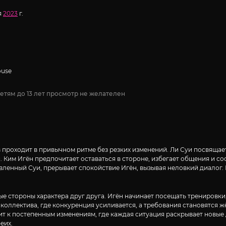
я
2023
г.
ouse
етям до 13 лет просмотр не желателен
проходит в привычном ритме без резких изменений. Ли Суи посвящает 
 Ким Игён предпочитает оставаться в стороне, избегает общения и со
авленный Суи, прерывает спокойствие Игён, вызывая неловкий диалог.
 стороны характера друг друга. Игён начинает посещать тренировки,
 коллектива, где конкуренция усиливается, а требования становятся ж
т к постепенным изменениям, где каждая ситуация раскрывает новые 
еих.