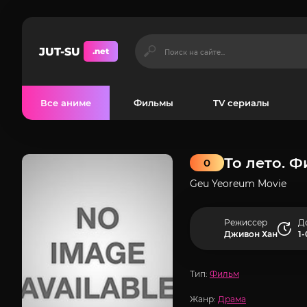
JUT-SU
.net
Все аниме
Фильмы
TV сериалы
То лето. 
0
Geu Yeoreum Movie
Режиссер
Д
Дживон Хан
1-
Тип:
Фильм
Жанр:
Драма