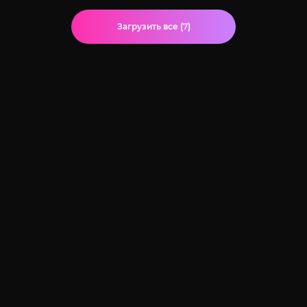
Загрузить все (7)
© 2020-2026 Jut-su.net. ДжутСУ/ДжитСУ All Rights Reserved
Политика конфиденциальности
Для правообладателей