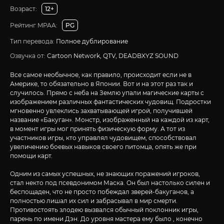
Возраст:
12+
Рейтинг MPAA:
PG
Тип перевода:
Полное дублирование
Озвучка от:
Cartoon Network, QTV, DEADBXYZ SOUND
Все самое необычное, как правило, происходит если не в
Америке, то обязательно в Японии. Вот и на этот раз так и
случилось. Прямо с неба на Землю упали магические карты с
изображением различных фантастических чудовищ. Подростки
мгновенно увлеклись захватывающей игрой, получившей
название «Бакуган». Монстр, изображенный на каждой из карт,
в момент игры мог принять физическую форму. А тот из
участников игры, кто управлял чудовищем, способствовал
увеличению боевых навыков своего питомца, опять же при
помощи карт.
Одним из самых успешных, не знающих поражений игроков,
стал некто под псевдонимом Маска. Он был настолько силен и
беспощаден, что не просто побеждал зверей-бакуганов, а
полностью лишал их сил и забрасывал в мир смерти.
Противостоять злодею вызвался обычный поклонник игры,
парень по имени Дэн. До уровня мастера ему было , конечно