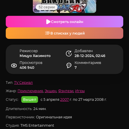
52 серии
Смотреть онлайн
В списках у людей
Режиссер
Добавлен
Мицуо Хасимото
28-12-2024, 02:46
Просмотров
Комментариев
406 940
7
Тип:
TV Сериал
Жанр:
Приключения
,
Экшен
,
Фэнтези
,
Игры
Статус:
с 5 апреля
2007
г. по 27 марта 2008 г.
Вышел
Длительность:
24 мин.
Первоисточник:
Оригинальная идея
Студия:
TMS Entertainment