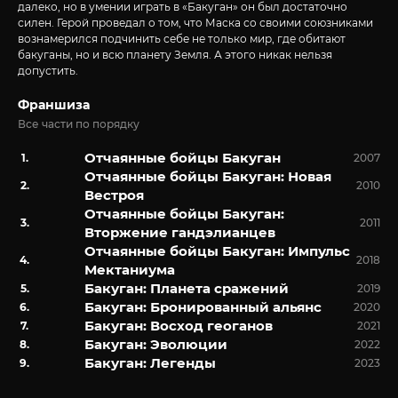
далеко, но в умении играть в «Бакуган» он был достаточно
силен. Герой проведал о том, что Маска со своими союзниками
вознамерился подчинить себе не только мир, где обитают
бакуганы, но и всю планету Земля. А этого никак нельзя
допустить.
Франшиза
Все части по порядку
Отчаянные бойцы Бакуган
2007
Отчаянные бойцы Бакуган: Новая
2010
Вестроя
Отчаянные бойцы Бакуган:
2011
Вторжение гандэлианцев
Отчаянные бойцы Бакуган: Импульс
2018
Мектаниума
Бакуган: Планета сражений
2019
Бакуган: Бронированный альянс
2020
Бакуган: Восход геоганов
2021
Бакуган: Эволюции
2022
Бакуган: Легенды
2023