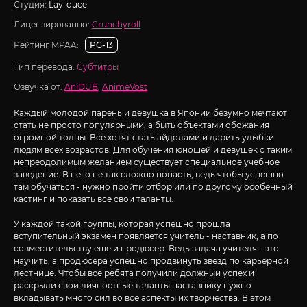
Студия:
Lay-duce
Лицензированно:
Crunchyroll
Рейтинг MPAA:
PG-13
Тип перевода:
Субтитры
Озвучка от:
AniDUB
,
AnimeVost
Каждый молодой парень и девушка в Японии безумно мечтают
стать не просто популярными, а быть объектами обожания
огромной толпы. Все хотят стать айдолами и дарить улыбки
людям всех возрастов. Для обучения юношей и девушек с таким
непреодолимым желанием существует специальное учебное
заведение. В него не так сложно попасть, ведь чтобы успешно
там обучаться - нужно пройти отбор или по другому особенный
кастинг и показать все свои таланты.
У каждой такой группы, которая успешно прошла
вступительный экзамен появляется учитель - наставник, а по
совместительству еще и продюсер. Ведь задача учителя - это
научить, а продюсера успешно продвинуть звёзд по карьерной
лестнице. Чтобы все ребята получили должный успех и
раскрыли свои личностные таланты наставнику нужно
вкладывать много сил во все аспекты их творчества. В этом