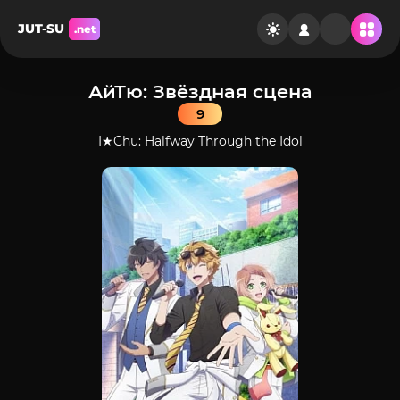
JUT-SU
.net
АйТю: Звёздная сцена
9
I★Chu: Halfway Through the Idol