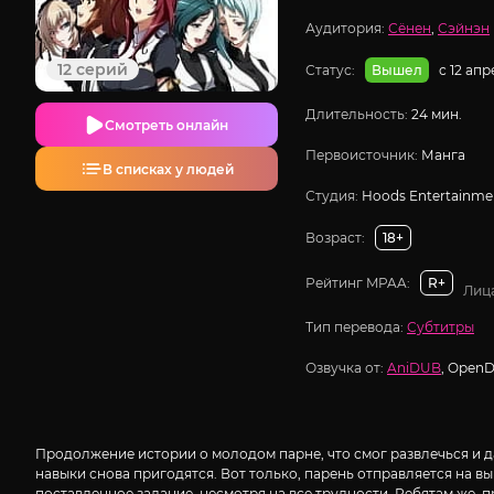
Аудитория:
Сёнен
,
Сэйнэн
12 серий
Статус:
с 12 ап
Вышел
Длительность:
24 мин.
Смотреть онлайн
Первоисточник:
Манга
В списках у людей
Студия:
Hoods Entertainme
Возраст:
18+
Рейтинг MPAA:
R+
Лиц
Тип перевода:
Субтитры
Озвучка от:
AniDUB
, Open
Продолжение истории о молодом парне, что смог развлечься и да
навыки снова пригодятся. Вот только, парень отправляется на в
поставленное задание, несмотря на все трудности. Ребятам же, 