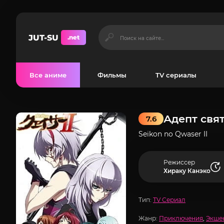
JUT-SU
.net
Все аниме
Фильмы
TV сериалы
Адепт свят
7.6
Seikon no Qwaser II
Режиссер
Хираку Канэко
Тип:
TV Сериал
Жанр:
Приключения
,
Экше