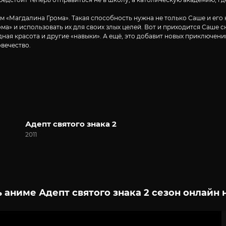
«Магдалина Грома». Такая способность нужна не только Саше и его н
» и использовать их для своих злых целей. Вот и приходится Саше сно
дная красота и другие «навыки». А ещё, это добавит новых приключени
овечество.
Адепт святого знака 2
2011
 аниме Адепт святого знака 2 сезон онлайн 