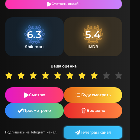
Смотреть онлайн
6.3
5.4
Shikimori
IMDB
Ваша оценка
Смотрю
Буду смотреть
Просмотрено
Брошено
Телеграм канал
Подпишись на Telegram канал: