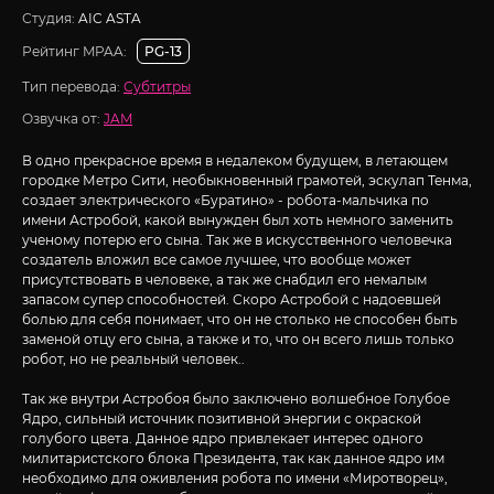
Студия:
AIC ASTA
Рейтинг MPAA:
PG-13
Тип перевода:
Субтитры
Озвучка от:
JAM
В одно прекрасное время в недалеком будущем, в летающем
городке Метро Сити, необыкновенный грамотей, эскулап Тенма,
создает электрического «Буратино» - робота-мальчика по
имени Астробой, какой вынужден был хоть немного заменить
ученому потерю его сына. Так же в искусственного человечка
создатель вложил все самое лучшее, что вообще может
присутствовать в человеке, а так же снабдил его немалым
запасом супер способностей. Скоро Астробой с надоевшей
болью для себя понимает, что он не столько не способен быть
заменой отцу его сына, а также и то, что он всего лишь только
робот, но не реальный человек..
Так же внутри Астробоя было заключено волшебное Голубое
Ядро, сильный источник позитивной энергии с окраской
голубого цвета. Данное ядро привлекает интерес одного
милитаристского блока Президента, так как данное ядро им
необходимо для оживления робота по имени «Миротворец»,