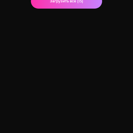
Загрузить все (15)
© 2020-2026 Jut-su.net. ДжутСУ/ДжитСУ All Rights Reserved
Политика конфиденциальности
Для правообладателей
Карта сайта
Главная