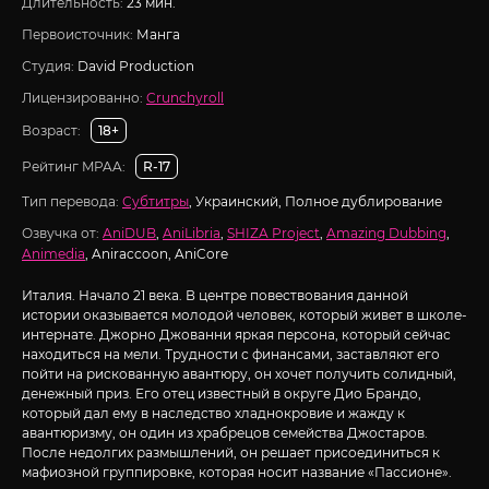
Длительность:
23 мин.
Первоисточник:
Манга
Студия:
David Production
Лицензированно:
Crunchyroll
Возраст:
18+
Рейтинг MPAA:
R-17
Тип перевода:
Субтитры
, Украинский, Полное дублирование
Озвучка от:
AniDUB
,
AniLibria
,
SHIZA Project
,
Amazing Dubbing
,
Animedia
, Aniraccoon, AniCore
Италия. Начало 21 века. В центре повествования данной
истории оказывается молодой человек, который живет в школе-
интернате. Джорно Джованни яркая персона, который сейчас
находиться на мели. Трудности с финансами, заставляют его
пойти на рискованную авантюру, он хочет получить солидный,
денежный приз. Его отец известный в округе Дио Брандо,
который дал ему в наследство хладнокровие и жажду к
авантюризму, он один из храбрецов семейства Джостаров.
После недолгих размышлений, он решает присоединиться к
мафиозной группировке, которая носит название «Пассионе».