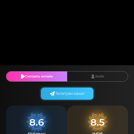
Смотреть онлайн
Kodik
Телеграм канал
8.6
8.5
Shikimori
IMDB