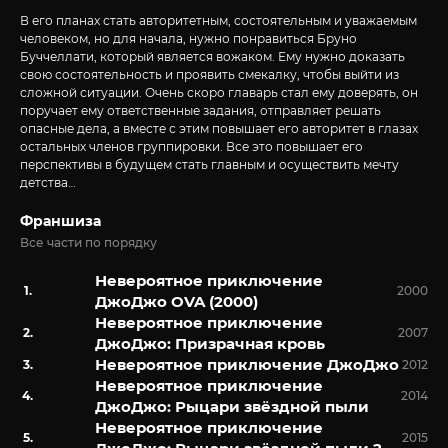
В его планах стать авторитетным, состоятельным и уважаемым
человеком, но для начала, нужно понравиться Бруно
Буччеллати, который является вожаком. Ему нужно доказать
свою состоятельность и проявить смекалку, чтобы выйти из
сложной ситуации. Очень скоро главарь стал ему доверять, он
поручает ему ответственные задания, отправляет решать
опасные дела, а вместе с этим повышает его авторитет в глазах
остальных членов группировки. Все это повышает его
перспективы в будущем стать главным и осуществить мечту
детства…
Франшиза
Все части по порядку
Невероятное приключение
2000
ДжоДжо OVA (2000)
Невероятное приключение
2007
ДжоДжо: Призрачная кровь
Невероятное приключение ДжоДжо
2012
Невероятное приключение
2014
ДжоДжо: Рыцари звёздной пыли
Невероятное приключение
2015