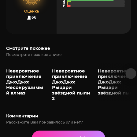
Оценка
966
Смотрите похожее
Посмотрите похожие аниме
Невероятное
Невероятное
Невероятное
приключение
приключение
приключение
ДжоДжо:
ДжоДжо:
ДжоДжо:
Несокрушимы
Рыцари
Рыцари
й алмаз
звёздной пыли
звёздной пыли
2
Комментарии
Расскажите Вам понравилось или нет?