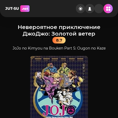
JUT-SU
.net
Невероятное приключение
ДжоДжо: Золотой ветер
8.7
JoJo no Kimyou na Bouken Part 5: Ougon no Kaze