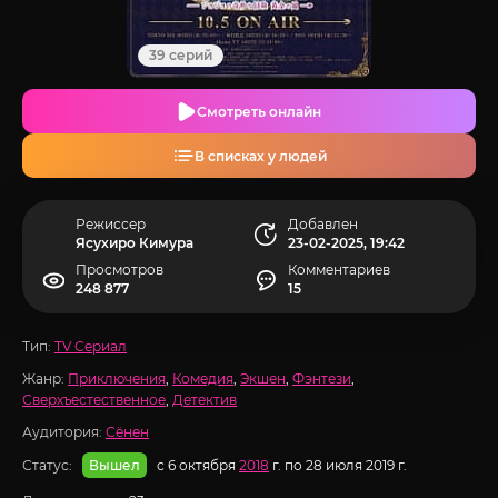
39 серий
Смотреть онлайн
В списках у людей
Режиссер
Добавлен
Ясухиро Кимура
23-02-2025, 19:42
Просмотров
Комментариев
248 877
15
Тип:
TV Сериал
Жанр:
Приключения
,
Комедия
,
Экшен
,
Фэнтези
,
Сверхъестественное
,
Детектив
Аудитория:
Сёнен
Статус:
с 6 октября
2018
г. по 28 июля 2019 г.
Вышел