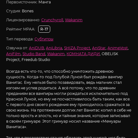
Первоисточник:
Манга
Студия:
Bones
Лицензированно:
Crunchyroll
,
Wakanim
Рейтинг MPAA:
R-17
Тип перевода:
Субтитры
Озвучка от:
AniDUB
,
AniLibria
,
SHIZA Project
,
AniStar
,
AnimeVost
,
AniFilm
,
Studio Band
,
Wakanim
,
КОМНАТА ДИДИ
, OBELISK
Project, Freedub Studio
Всегда есть что-то, что способно уничтожить древнюю
сущность. Когда-то под Голубой Луной был рождён вампир
Ванитас. Ему нельзя было позавидовать, ведь мальчик стал
изгоем не успев родиться. А всё потому, что по древним
преданиям все вампиры могли рождаться исключительно под
Красной Луной, но ему не посчастливилось быть таким, как все.
С первого дня своего рождения ему приходилось сражаться за
свою жизнь. На протяжении долгих лет Ванитас копил в себе не
только ярость и злость, но и тайные знания, которые записывал
в своём гримуаре. Этот гримуар носил название «Мемуары
Ванитаса».
Тот, кто в последствие станет обладать этой книгой, мог быть