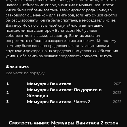
наделён небывалыми силой, знаниями и мощью. Ведь в этой
книге были собраны все тайны вампирского рода. Гримуар
становился ошейником для вампиров, если его смысл смогли
бы расшифровать. Книга была спрятана, а её создатель исчез.
Вампиру Ною по счастливой случайности выпал шанс
познакомиться с доктором Ванитасом. Ной увидел
собственными глазами, как доктор Ванитас исцелил
одержимого собрата и раскрыл его истинное имя. Молодому
вампиру было сделано предложение стать защитником и
спутником доктора, но на определённых условиях. Объединив
усилия, оба вампира решают продолжить совместный путь.
Франшиза
Все части по порядку
Мемуары Ванитаса
2021
Мемуары Ванитаса: По дороге в
2022
Жеводан
Мемуары Ванитаса. Часть 2
2022
Смотреть аниме Мемуары Ванитаса 2 сезон