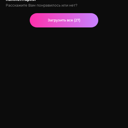
Расскажите Вам понравилось или нет?
Загрузить все (27)
© 2020-2026 Jut-su.net. ДжутСУ/ДжитСУ All Rights Reserved
Политика конфиденциальности
Для правообладателей