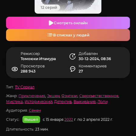
12 серий
Смотреть онлайн
В списках у людей
Режиссер
Добавлен
Томоюки Итамура
30-12-2024, 08:36
Просмотров
Комментариев
288 943
27
Тип:
TV Сериал
Жанр:
Приключения
,
Экшен
,
Фэнтези
,
Сверхъестественное
,
Мистика
,
Исторический
,
Детектив
,
Выживание
,
Лоли
Аудитория:
Сёнен
Статус:
с 15 января
2022
г. по 2 апреля 2022 г.
Вышел
Длительность:
23 мин.