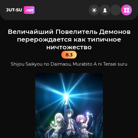
JUT-SU
.net
Величайший Повелитель Демонов
перерождается как типичное
ничтожество
8.3
Shijou Saikyou no Daimaou, Murabito A ni Tensei suru