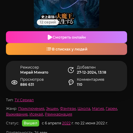
12 серий
Смотреть онлайн
В списках у людей
Режиссер
Добавлен
Мирай Минато
27-12-2024, 13:18
Просмотров
Комментариев
886 631
110
Тип:
TV Сериал
Жанр:
Приключения
,
Экшен
,
Фэнтези
,
Школа
,
Магия
,
Гарем
,
Выживание
,
Исекай
,
Реинкарнация
Статус:
с 6 апреля
2022
г. по 22 июня 2022 г.
Вышел
Длительность:
24 мин.