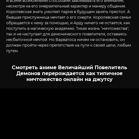
и всеми возможными способами завоевывать его внимание,
несмотря на его омерзительный характер и манеру общения.
Королевская знать умоляет парня в будущем занять престол. А
бывшая прислужница мечтает о его смерти. Королевская семья
обращается к нему за помощью, и Арду ничего не остается, как
поступить в магическую академию. Тихая жизнь "ничтожества",
так и не наступает для демонического повелителя, оставаясь
несбыточной мечтой. Но Варватоса ничем не остановить, он
должен пройти через препятствия на пути к своей цели, любым
путем.
Смотреть аниме Величайший Повелитель
Демонов перерождается как типичное
ничтожество онлайн на джутсу