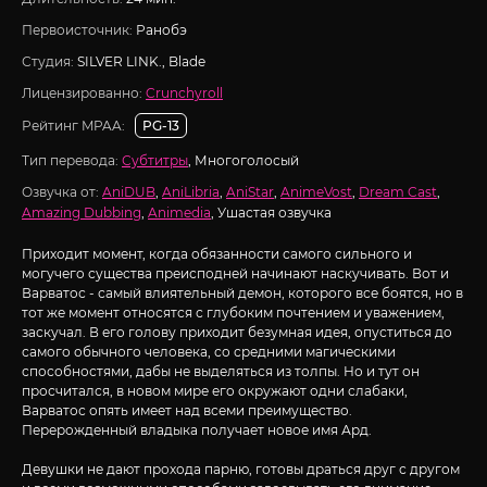
Первоисточник:
Ранобэ
Студия:
SILVER LINK., Blade
Лицензированно:
Crunchyroll
Рейтинг MPAA:
PG-13
Тип перевода:
Субтитры
, Многоголосый
Озвучка от:
AniDUB
,
AniLibria
,
AniStar
,
AnimeVost
,
Dream Cast
,
Amazing Dubbing
,
Animedia
, Ушастая озвучка
Приходит момент, когда обязанности самого сильного и
могучего существа преисподней начинают наскучивать. Вот и
Варватос - самый влиятельный демон, которого все боятся, но в
тот же момент относятся с глубоким почтением и уважением,
заскучал. В его голову приходит безумная идея, опуститься до
самого обычного человека, со средними магическими
способностями, дабы не выделяться из толпы. Но и тут он
просчитался, в новом мире его окружают одни слабаки,
Варватос опять имеет над всеми преимущество.
Перерожденный владыка получает новое имя Ард.
Девушки не дают прохода парню, готовы драться друг с другом