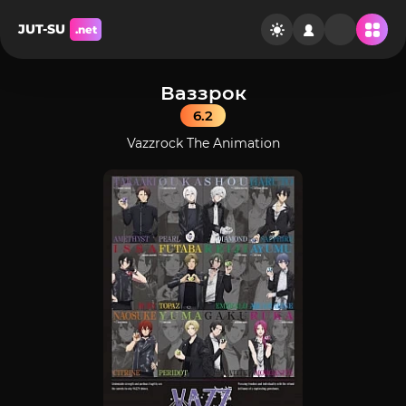
JUT-SU
.net
Ваззрок
6.2
Vazzrock The Animation