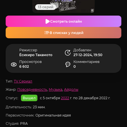
13 серий
Смотреть онлайн
В списках у людей
Режиссер
Добавлен
Ёсихиро Такамото
27-12-2024, 19:50
Просмотров
Комментариев
6 602
0
Тип:
TV Сериал
Жанр:
Повседневность
,
Музыка
,
Айдолы
Статус:
с 5 октября
2022
г. по 28 декабря 2022 г.
Вышел
Длительность:
23 мин.
Первоисточник:
Оригинальная идея
Студия:
PRA