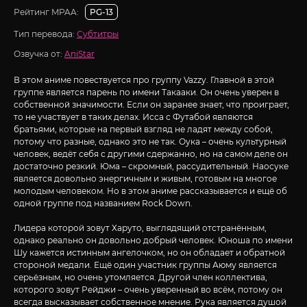
Рейтинг MPAA:
PG-13
Тип перевода:
Субтитры
Озвучка от:
AniStar
В этом аниме повествуется про группу Vazzy. Главной в этой
группе является парень по имени Такааки. Он очень уверен в
собственной значимости. Если он заранее знает, что проиграет,
то не участвует в таких делах. Исса с Футабой являются
братьями, которые на первый взгляд не ладят между собой,
потому что разные, однако это не так. Оука – очень культурный
человек, ведёт себя с другими сдержанно, но на самом деле он
достаточно резкий. Юма – скромный, рассудительный. Наосуке
является довольно энергичным и живым, готовым на многое
молодым человеком. Но в этом аниме рассказывается и ещё об
одной группе под названием Rock Down.
Лидера которой зовут Харуто, выглядящий отстранённым,
однако реально он довольно добрый человек. Юноша по имени
Шу кажется истинным ангелочком, но он обладает и обратной
стороной медали. Ещё один участник группы Аюму является
серьёзным, но очень утомляется. Другой член коллектива,
которого зовут Рейджи – очень уверенный во всём, потому он
всегда высказывает собственное мнение. Рука является душой