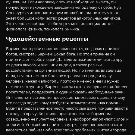
душевным. Если человеку срочно необходимо выпить, он
почувствует нахождение заведения неподалеку от себя. Руя
Сосокурэ считают настоящим волшебником, потому что он
знает большое количество рецептов алкогольных напитков.
Этот человек собрал в себе черты многих специалистов:
физиолога, физика, психолога, химика.
Чудодейственные рецепты
Бармен мастерски сочетает компоненты, создавая напитки
богов, смотреть Бармен: Бокал бога. По этой причине он
притягивает к себе людей. Данные эликсиры отличаются друг
от друга вкусом и внешним видом, а также разным
воздействием на организм людей. Но, по мнению владельца
бара, печаль намного больше отравляет сердце и душу
человека, нежели алкоголь, поэтому именно в нем и нужно
находить отдушину. Бармен всегда готов выслушать проблемы
посетителей, поддержать людей и сказать необходимые речи.
Он является настоящим профессионалом своего дела, потому
что всегда видит, кому требуется незамедлительная помощь.
Визит в представленное место некоторые даже приравнивают к
походу ко врачу. Коктейли, приготовленные барменом,
совершенно не пьянят человека, а наоборот наполняют силой и
энергией. Употребив напиток внутрь, люди непременно хотят
веселиться, забывая обо всех своих проблемах. Жители города