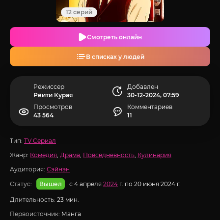
12 серий
Смотреть онлайн
В списках у людей
Режиссер
Добавлен
Рёити Курая
30-12-2024, 07:59
Просмотров
Комментариев
43 564
11
Тип:
TV Сериал
Жанр:
Комедия
,
Драма
,
Повседневность
,
Кулинария
Аудитория:
Сэйнэн
Статус:
с 4 апреля
2024
г. по 20 июня 2024 г.
Вышел
Длительность:
23 мин.
Первоисточник:
Манга