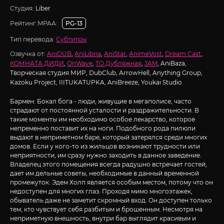
Студия:
Liber
Рейтинг MPAA:
PG-13
Тип перевода:
Субтитры
Озвучка от:
AniDUB
,
AniLibria
,
AniStar
,
AnimeVost
,
Dream Cast
,
КОМНАТА ДИДИ
,
OnWave
,
ТО Дубляжная
,
JAM
, AniBaza,
Творческая студия МИР, DubClub, ArrowHell, Anything Group,
Kazoku Project, IIITUKATUPKA, AniBreeze, Youkai Studio
Бармен: Бокал бога - люди, живущие в мегаполисе, часто
страдают от постоянной усталости и раздражительности. В
такие моменты им необходимо особое лекарство, которое
непременно поставит их на ноги. Подобного рода пилюли
выдают в неприметном баре, который затерялся среди многих
домов. Если у кого-то из жильцов возникают трудности или
неприятности, им сразу нужно заходить в данное заведение.
Владелец этого помещения всегда радушно встречает гостей,
дает им дельные советы, необходимые в данный временной
промежуток. Эдем Холп является особым местом, потому что он
недоступен для многих глаз. Проходя мимо многоэтажек,
обыватель даже не заметит скромный вход. Он доступен только
тем, кто чувствует себя разбитым и брошенным. Несмотря на
неприметную внешность, внутри бар выглядит красивым и