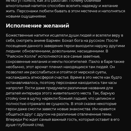
не могут понять, как это работает. Почему обычный
алкогольный напиток способен вселить надежду и желание
жить. Персонажи любили бывать в этом местечке и наполняться
новыми ощущениями.
Исполнение желаний
Божественные напитки исцеляли души людей и вселяли веру в
себя, смотреть аниме Бармен: Бокал бога на русском. После
посещения данного заведения герои выходили наружу другими
людьми: обновленными, довольными, насыщенными. В
“Райском Холле” исполняются все самые заветные,
сокровенные желания и мечты посетителей. Пахло в баре также
необычно, этот аромат пленил находящихся там людей. Он
позволял им расслабиться и отойти от мирской суеты,
наслаждаясь атмосферой счастья. Время в это месте как будто
останавливалось, поэтому персонажи находились там часы
напролет. Гости даже придумали различные названия для
деталей интерьера этого живительного места. Так, барную
стойку они в шутку нарекли божьей ладьей, что целиком и
полностью отражало ее сущность. В этой сказке некоторые
герои даже смогли завести новые знакомства. Им нравится
общаться друг с другом на различные отвлеченные темы.
Впереди Рю ждет самый важный гость, который оставит в его
душе глубокий след.