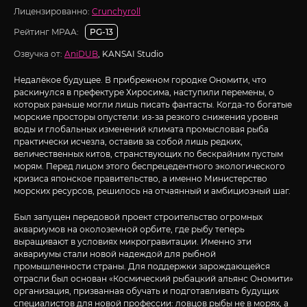
Лицензированно:
Crunchyroll
Рейтинг MPAA:
PG-13
Озвучка от:
AniDUB
, KANSAI Studio
Недалёкое будущее. В прибрежном городке Ономити, что
раскинулся в префектуре Хиросима, наступили перемены, о
которых раньше могли лишь писать фантасты. Когда-то богатые
морские просторы опустели: из-за резкого снижения уровня
воды и глобальных изменений климата промысловая рыба
практически исчезла, оставив за собой лишь редких,
величественных китов, странствующих по бескрайним пустым
морям. Перед лицом этого беспрецедентного экологического
кризиса японское правительство, а именно Министерство
морских ресурсов, решилось на отчаянный и амбициозный шаг.
Был запущен передовой проект строительство огромных
аквариумов на околоземной орбите, где рыбу теперь
выращивают в условиях микрогравитации. Именно эти
аквариумы стали новой надеждой для рыбной
промышленности страны. Для поддержки зарождающейся
отрасли был основан «Космический рыбацкий альянс Ономити»
организация, призванная обучать и подготавливать будущих
специалистов для новой профессии: ловцов рыбы не в морях, а