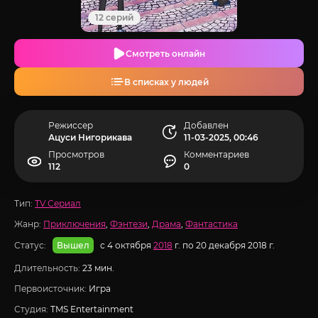
12 серий
Смотреть онлайн
В списках у людей
Режиссер
Добавлен
Ацуси Нигорикава
11-03-2025, 00:46
Просмотров
Комментариев
112
0
Тип:
TV Сериал
Жанр:
Приключения
,
Фэнтези
,
Драма
,
Фантастика
Статус:
с 4 октября
2018
г. по 20 декабря 2018 г.
Вышел
Длительность:
23 мин.
Первоисточник:
Игра
Студия:
TMS Entertainment