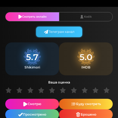
Смотреть онлайн
Kodik
Телеграм канал
5.7
5.0
Shikimori
IMDB
Ваша оценка
Смотрю
Буду смотреть
Просмотрено
Брошено