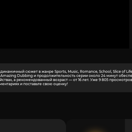
динамичный сюжет в жанре Sports, Music, Romance, School, Slice of 
дии Amazing Dubbing и продолжительность серии около 24 минут обе
ствах, а рекомендованный возраст — от 16 лет. Уже 9 805 просмотро
ментариях и поставьте свою оценку!