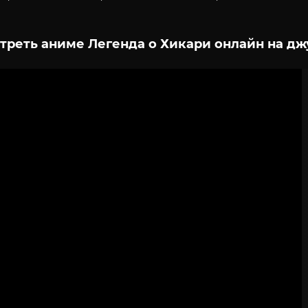
треть аниме Легенда о Хикари онлайн на дж
2
3
4
5
6
7
8
9
10