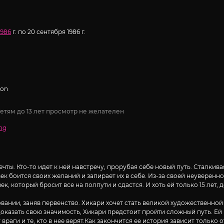
1986
г. по 20 сентября 1986 г.
ion
етям до 13 лет просмотр не желателен
ng
чты. Кто-то идет к ней навстречу, прорубая себе новый путь. Сталкива
век боится своих желаний и запирает их в себе. Из-за своей неуверен
ек, который бросит все на полпути и сдастся. И хоть ей только 15 лет
вании, заняв первенство. Хикари хочет стать великой художественной
 доказать свою значимость, Хикари предстоит пройти сложный путь. Ей
враги и те, кто в нее верят.Как закончится ее история зависит только 