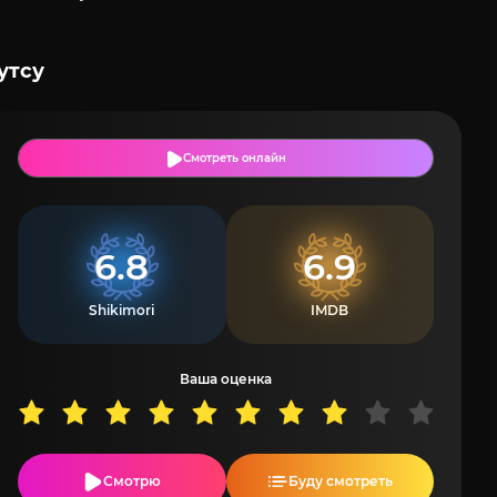
утсу
Смотреть онлайн
6.8
6.9
Shikimori
IMDB
Ваша оценка
Смотрю
Буду смотреть