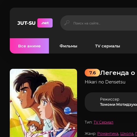
JUT-SU
.net
Все аниме
Фильмы
TV сериалы
Легенда о
7.6
Hikari no Densetsu
Режиссер
Томоми Мотидзук
Тип:
TV Сериал
Жанр:
Романтика
,
Школа
,