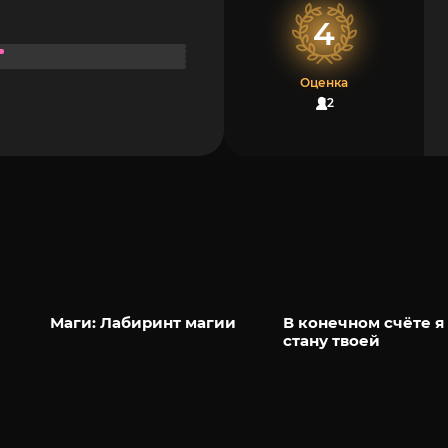
4
Оценка
12
Маги: Лабиринт магии
В конечном счёте я
стану твоей