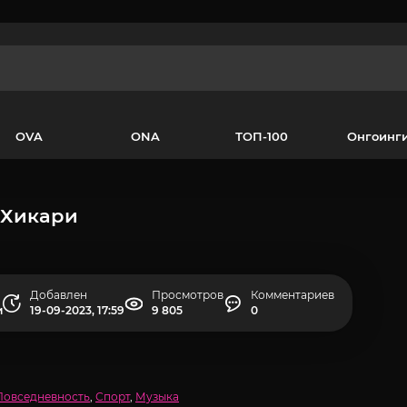
OVA
ONA
ТОП-100
Онгоинг
 Хикари
Добавлен
Просмотров
Комментариев
и
19-09-2023, 17:59
9 805
0
Повседневность
,
Спорт
,
Музыка