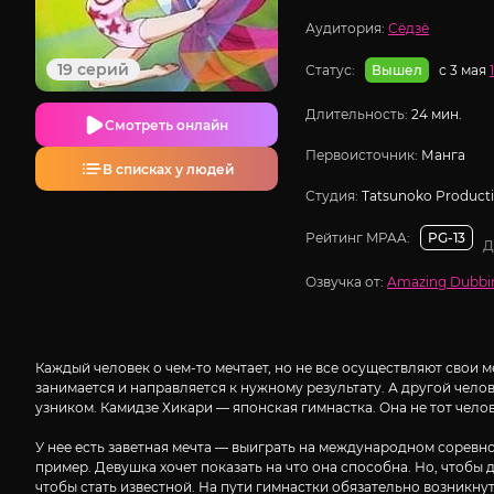
Аудитория:
Сёдзё
19 серий
Статус:
с 3 мая
Вышел
Длительность:
24 мин.
Смотреть онлайн
Первоисточник:
Манга
В списках у людей
Студия:
Tatsunoko Product
Рейтинг MPAA:
PG-13
Д
Озвучка от:
Amazing Dubbi
Каждый человек о чем-то мечтает, но не все осуществляют свои ме
занимается и направляется к нужному результату. А другой чело
узником. Камидзе Хикари — японская гимнастка. Она не тот челов
У нее есть заветная мечта — выиграть на международном соревно
пример. Девушка хочет показать на что она способна. Но, чтобы
чтобы стать известной. На пути гимнастки обязательно возникнут 