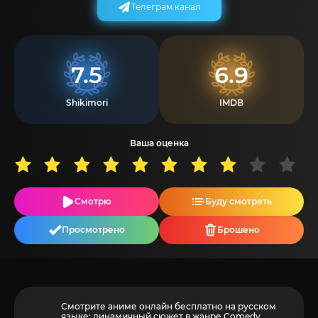
Телеграм канал
7.5
6.9
Shikimori
IMDB
Ваша оценка
Смотрю
Буду смотреть
Просмотрено
Брошено
Смотрите аниме онлайн бесплатно на русском
языке: динамичный сюжет в жанре Comedy,