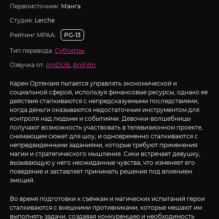
Первоисточник:
Манга
Студия:
Lerche
Рейтинг MPAA:
PG-13
Тип перевода:
Субтитры
Озвучка от:
AniDUB
,
AniFilm
Карен Ортензия пытается управлять экономической и
социальной сферой, используя финансовые ресурсы, однако её
действия сталкиваются с непредсказуемыми последствиями,
когда деньги оказываются недостаточным инструментом для
контроля над людьми и событиями. Девочки-волшебницы
получают возможность участвовать в телевизионном проекте,
снимающем сюжет для шоу, и одновременно сталкиваются с
непредвиденными заданиями, которые требуют применения
магии и стратегического мышления. Сики встречает девушку,
вызывающую у него неожиданные чувства, что изменяет его
поведение и заставляет принимать решения под влиянием
эмоций.
Во время подготовки к съёмкам и магических испытаний герои
сталкиваются с внешними противниками, которые мешают им
выполнять задачи, создавая конкуренцию и необходимость