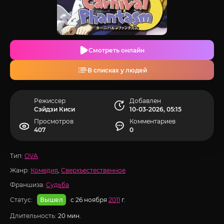
Смотреть онлайн
В списках у людей
Режиссер
Добавлен
Сэйдзи Киси
10-03-2026, 05:15
Просмотров
Комментариев
407
0
Тип:
OVA
Жанр:
Комедия
,
Сверхъестественное
Франшиза:
Судьба
Статус:
с 26 ноября
2011
г.
Вышел
Длительность:
20 мин.