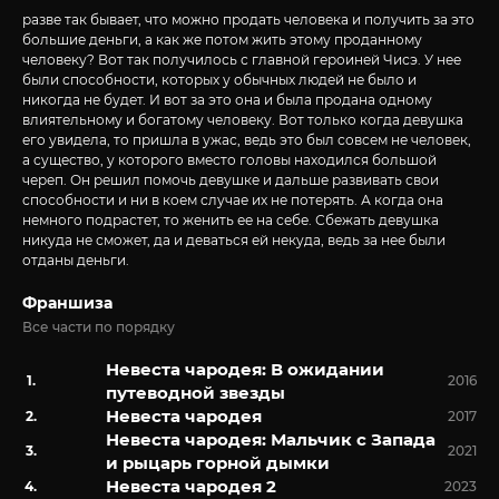
разве так бывает, что можно продать человека и получить за это
большие деньги, а как же потом жить этому проданному
человеку? Вот так получилось с главной героиней Чисэ. У нее
были способности, которых у обычных людей не было и
никогда не будет. И вот за это она и была продана одному
влиятельному и богатому человеку. Вот только когда девушка
его увидела, то пришла в ужас, ведь это был совсем не человек,
а существо, у которого вместо головы находился большой
череп. Он решил помочь девушке и дальше развивать свои
способности и ни в коем случае их не потерять. А когда она
немного подрастет, то женить ее на себе. Сбежать девушка
никуда не сможет, да и деваться ей некуда, ведь за нее были
отданы деньги.
Франшиза
Все части по порядку
Невеста чародея: В ожидании
2016
путеводной звезды
Невеста чародея
2017
Невеста чародея: Мальчик с Запада
2021
и рыцарь горной дымки
Невеста чародея 2
2023