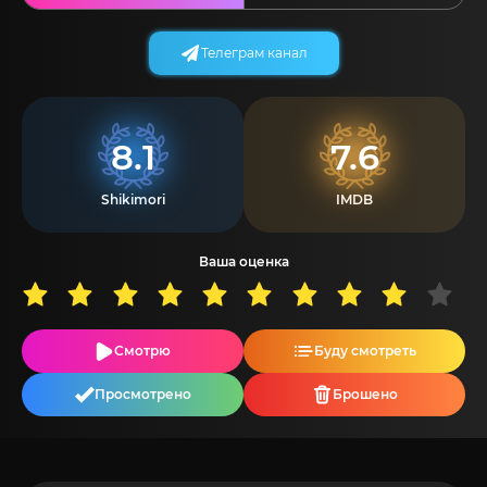
Телеграм канал
8.1
7.6
Shikimori
IMDB
Ваша оценка
Смотрю
Буду смотреть
Просмотрено
Брошено