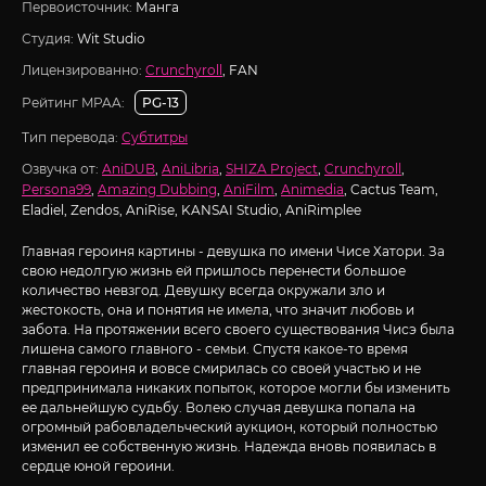
Первоисточник:
Манга
Студия:
Wit Studio
Лицензированно:
Crunchyroll
, FAN
Рейтинг MPAA:
PG-13
Тип перевода:
Субтитры
Озвучка от:
AniDUB
,
AniLibria
,
SHIZA Project
,
Crunchyroll
,
Persona99
,
Amazing Dubbing
,
AniFilm
,
Animedia
, Cactus Team,
Eladiel, Zendos, AniRise, KANSAI Studio, AniRimplee
Главная героиня картины - девушка по имени Чисе Хатори. За
свою недолгую жизнь ей пришлось перенести большое
количество невзгод. Девушку всегда окружали зло и
жестокость, она и понятия не имела, что значит любовь и
забота. На протяжении всего своего существования Чисэ была
лишена самого главного - семьи. Спустя какое-то время
главная героиня и вовсе смирилась со своей участью и не
предпринимала никаких попыток, которое могли бы изменить
ее дальнейшую судьбу. Волею случая девушка попала на
огромный рабовладельческий аукцион, который полностью
изменил ее собственную жизнь. Надежда вновь появилась в
сердце юной героини.