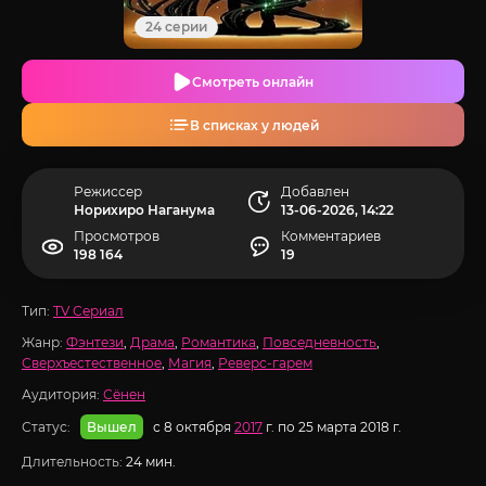
24 серии
Смотреть онлайн
В списках у людей
Режиссер
Добавлен
Норихиро Наганума
13-06-2026, 14:22
Просмотров
Комментариев
198 164
19
Тип:
TV Сериал
Жанр:
Фэнтези
,
Драма
,
Романтика
,
Повседневность
,
Сверхъестественное
,
Магия
,
Реверс-гарем
Аудитория:
Сёнен
Статус:
с 8 октября
2017
г. по 25 марта 2018 г.
Вышел
Длительность:
24 мин.