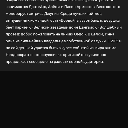
занимаются ДантеАрт, Алёша и Павел Армистов. Весь контент
модерирует актриса Джуния. Среди лучших тайтлов,
выпущенных командой, есть «Боевой главарь банды: девушка
бьёт парней», «Великий звёздный воин Дангайо», «Волшебный
проезд: добро пожаловать на линию Оэдо!». В целом, Инна
одна из сильнейших владельцев собственной озвучки. С 2015 и
по сей день ей удаётся быть в курсе событий из мира аниме.
Неоднократно столкнувшись с критикой она усиленно
продолжает свое дело на радость верной аудитории.