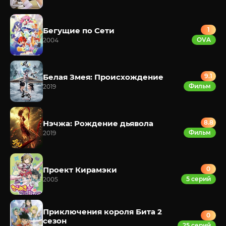
Бегущие по Сети
1
OVA
2004
Белая Змея: Происхождение
9.1
Фильм
2019
Нэчжа: Рождение дьявола
8.8
Фильм
2019
Проект Кирамэки
0
5 серий
2005
Приключения короля Бита 2
0
сезон
25 серий