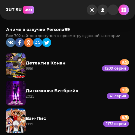
JUT-SU
.net
Аниме в озвучке Persona99
Все 702 тайтлов доступны к просмотру в данной категории
Детектив Конан
8.5
1209 серий
1996
Дигимоны: Битбрейк
8.2
41 серия
2025
Ван-Пис
8.7
1172 серии
1999