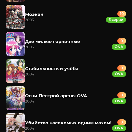
Моэкан
10
3 серии
2003
Две милые горничные
0
ONA
2003
Стабильность и учёба
0
OVA
2004
Огни Пёстрой арены OVA
0
OVA
2004
Убийство насекомых одним махом!
0
OVA
2004