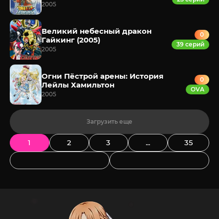
2005
Великий небесный дракон
0
Гайкинг (2005)
39 серий
2005
Огни Пёстрой арены: История
0
Лейлы Хамильтон
OVA
2005
Загрузить еще
1
2
3
...
35