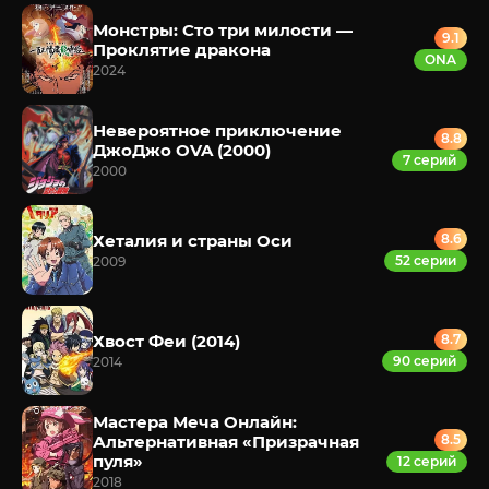
Монстры: Сто три милости —
9.1
Проклятие дракона
ONA
2024
Невероятное приключение
8.8
ДжоДжо OVA (2000)
7 серий
2000
Хеталия и страны Оси
8.6
52 серии
2009
Хвост Феи (2014)
8.7
90 серий
2014
Мастера Меча Онлайн:
Альтернативная «Призрачная
8.5
пуля»
12 серий
2018