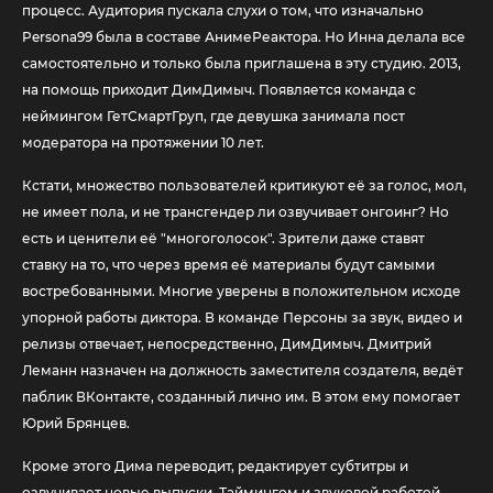
процесс. Аудитория пускала слухи о том, что изначально
Persona99 была в составе АнимеРеактора. Но Инна делала все
самостоятельно и только была приглашена в эту студию. 2013,
на помощь приходит ДимДимыч. Появляется команда с
неймингом ГетСмартГруп, где девушка занимала пост
модератора на протяжении 10 лет.
Кстати, множество пользователей критикуют её за голос, мол,
не имеет пола, и не трансгендер ли озвучивает онгоинг? Но
есть и ценители её "многоголосок". Зрители даже ставят
ставку на то, что через время её материалы будут самыми
востребованными. Многие уверены в положительном исходе
упорной работы диктора. В команде Персоны за звук, видео и
релизы отвечает, непосредственно, ДимДимыч. Дмитрий
Леманн назначен на должность заместителя создателя, ведёт
паблик ВКонтакте, созданный лично им. В этом ему помогает
Юрий Брянцев.
Кроме этого Дима переводит, редактирует субтитры и
озвучивает новые выпуски. Таймингом и звуковой работой