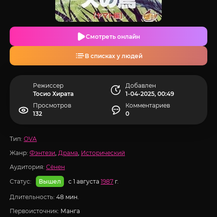
Смотреть онлайн
В списках у людей
Режиссер
Добавлен
Тосио Хирата
1-04-2025, 00:49
Просмотров
Комментариев
132
0
Тип:
OVA
Жанр:
Фэнтези
,
Драма
,
Исторический
Аудитория:
Сёнен
Статус:
с 1 августа
1987
г.
Вышел
Длительность:
48 мин.
Первоисточник:
Манга