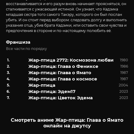
восстанавливается и его разум вновь начинает проясняться, он
сталкивается с ужасающей истиной. Он узнает, что Кадзика
младшая сестра того самого Такэру, которого он был послан
убить. И он стоит перед выбором: следовать долгу и выполнить
указания отца, убив брата Кадзики, или оставить свои чувства и
предпочтения в стороне и по-настоящему полюбить её.
Франшиза
Все части по порядку
Жар-птица 2772: Космозона любви
1980
Жар-птица: Глава о Фениксе
1986
Жар-птица: Глава о Ямато
1987
Жар-птица: Глава о космосе
1987
Жар-птица
2004
Жар-птица: Эдем17
2023
Жар-птица: Цветок Эдема
2023
Смотреть аниме Жар-птица: Глава о Ямато
онлайн на джутсу