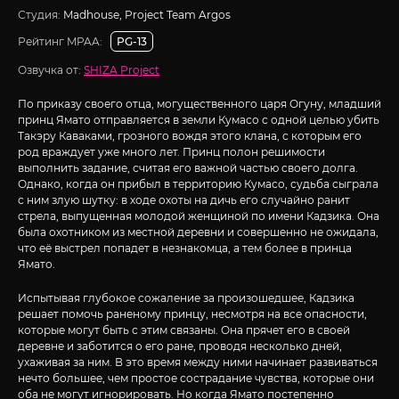
Студия:
Madhouse, Project Team Argos
Рейтинг MPAA:
PG-13
Озвучка от:
SHIZA Project
По приказу своего отца, могущественного царя Огуну, младший
принц Ямато отправляется в земли Кумасо с одной целью убить
Такэру Каваками, грозного вождя этого клана, с которым его
род враждует уже много лет. Принц полон решимости
выполнить задание, считая его важной частью своего долга.
Однако, когда он прибыл в территорию Кумасо, судьба сыграла
с ним злую шутку: в ходе охоты на дичь его случайно ранит
стрела, выпущенная молодой женщиной по имени Кадзика. Она
была охотником из местной деревни и совершенно не ожидала,
что её выстрел попадет в незнакомца, а тем более в принца
Ямато.
Испытывая глубокое сожаление за произошедшее, Кадзика
решает помочь раненому принцу, несмотря на все опасности,
которые могут быть с этим связаны. Она прячет его в своей
деревне и заботится о его ране, проводя несколько дней,
ухаживая за ним. В это время между ними начинает развиваться
нечто большее, чем простое сострадание чувства, которые они
оба не могут игнорировать. Но когда Ямато постепенно