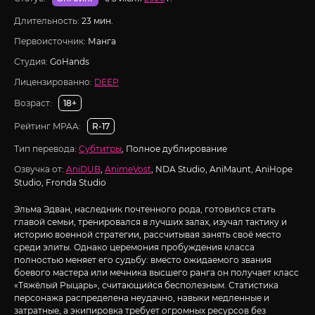
Длительность:
23 мин.
Первоисточник:
Манга
Студия:
GoHands
Лицензированно:
DEEP
Возраст:
18+
Рейтинг MPAA:
R-17
Тип перевода:
Субтитры
, Полное дублирование
Озвучка от:
AniDUB
,
AnimeVost
, NDA Studio, AniMaunt, AniHope
Studio, Fronda Studio
Эльма Эдван, наследник почтенного рода, готовился стать
главой семьи, тренировался в лучших залах, изучал тактику и
историю военной стратегии, рассчитывая занять своё место
среди элиты. Однако церемония пробуждения класса
полностью меняет его судьбу: вместо ожидаемого звания
боевого мастера или мечника высшего ранга он получает класс
«Тяжёлый Рыцарь», считающийся бесполезным. Статистика
персонажа распределена неудачно, навыки медленные и
затратные, а экипировка требует огромных ресурсов без