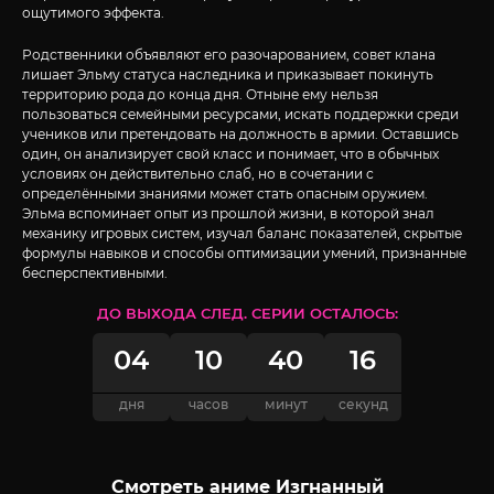
ощутимого эффекта.
Родственники объявляют его разочарованием, совет клана
лишает Эльму статуса наследника и приказывает покинуть
территорию рода до конца дня. Отныне ему нельзя
пользоваться семейными ресурсами, искать поддержки среди
учеников или претендовать на должность в армии. Оставшись
один, он анализирует свой класс и понимает, что в обычных
условиях он действительно слаб, но в сочетании с
определёнными знаниями может стать опасным оружием.
Эльма вспоминает опыт из прошлой жизни, в которой знал
механику игровых систем, изучал баланс показателей, скрытые
формулы навыков и способы оптимизации умений, признанные
бесперспективными.
ДО ВЫХОДА СЛЕД. СЕРИИ ОСТАЛОСЬ:
04
10
40
15
дня
часов
минут
секунд
Смотреть аниме Изгнанный