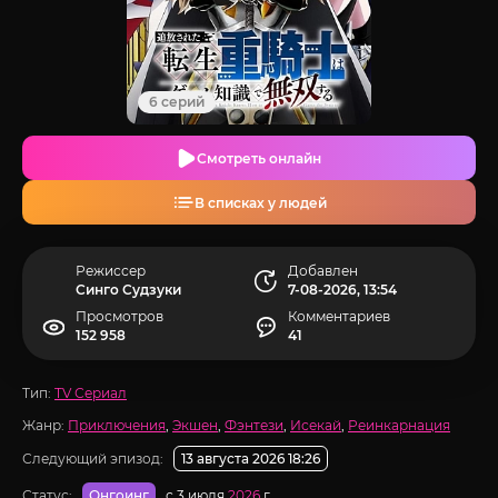
6 серий
Смотреть онлайн
В списках у людей
Режиссер
Добавлен
Синго Судзуки
7-08-2026, 13:54
Просмотров
Комментариев
152 958
41
Тип:
TV Сериал
Жанр:
Приключения
,
Экшен
,
Фэнтези
,
Исекай
,
Реинкарнация
Следующий эпизод:
13 августа 2026 18:26
Статус:
с 3 июля
2026
г.
Онгоинг