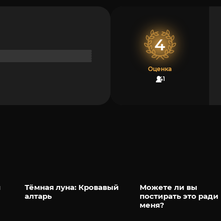
4
Оценка
41
я
Тёмная луна: Кровавый
Можете ли вы
алтарь
постирать это ради
меня?