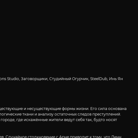
zons Studio, Заговорщики, Студийный Огурчик, SteelDub, Инь Ян
уществующие и несуществующие формы жизни. Его сила основана
гические ткани и анализу остаточных следов преступлений.
ороде, где искажённые жители ведут себя так, будто носят
ев. Случайное столкновение с Арне приводит к тому, что Линн