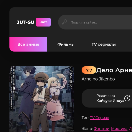
JUT-SU
.net
Все аниме
Фильмы
TV сериалы
Дело Арн
7.7
Arne no Jikenbo
Режиссер
Кэйсукэ Иноуэ
Тип:
TV Сериал
Жанр:
Фэнтези
,
Мистика
,
Д