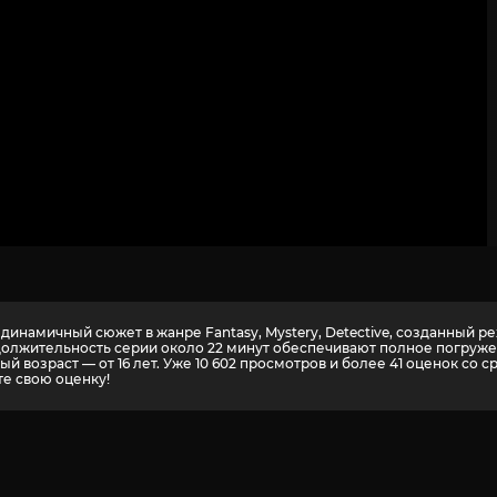
динамичный сюжет в жанре Fantasy, Mystery, Detective, созданный ре
должительность серии около 22 минут обеспечивают полное погруже
й возраст — от 16 лет. Уже 10 602 просмотров и более
41
оценок со с
те свою оценку!