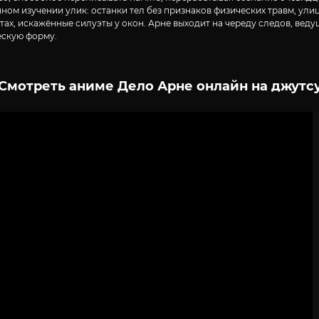
м изучении улик: останки тел без признаков физических травм, улицы
атах, искажённые силуэты у окон. Арне выходит на череду следов, ве
ескую форму.
Смотреть аниме Дело Арне онлайн на джутс
2
3
4
5
6
7
8
9
10