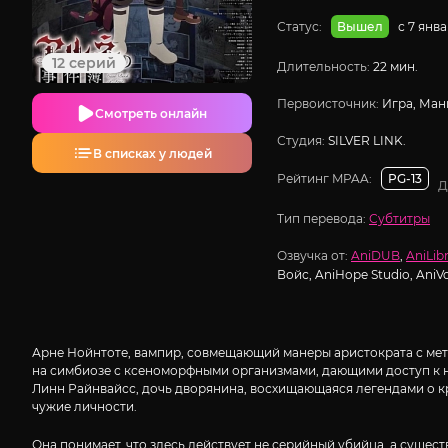
Статус:
с 7 янв
Вышел
12 серий
Длительность:
22 мин.
Первоисточник:
Игра, Ман
Смотреть онлайн
Студия:
SILVER LINK.
В списках у людей
Рейтинг MPAA:
PG-13
Д
Тип перевода:
Субтитры
Озвучка от:
AniDUB
,
AniLibr
Войс, AniHope Studio, AniV
Арне Нойнтоте, вампир, совмещающий манеры аристократа с мет
на симбиозе с ксеноморфными организмами, дающими доступ к 
Линн Райнвайсс, дочь дворянина, восхищающаяся легендами о кр
чужие личности.
Она понимает, что здесь действует не серийный убийца, а сущес