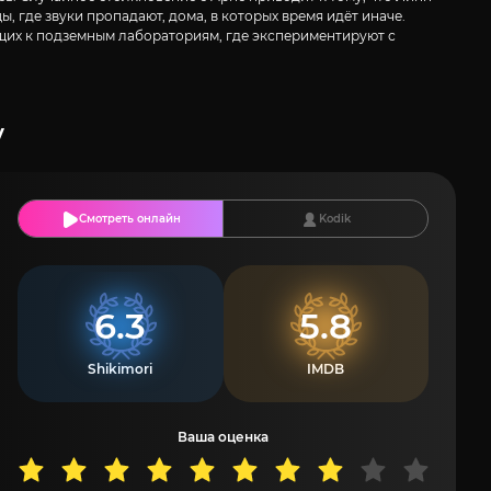
, где звуки пропадают, дома, в которых время идёт иначе.
дущих к подземным лабораториям, где экспериментируют с
у
Смотреть онлайн
Kodik
6.3
5.8
Shikimori
IMDB
Ваша оценка