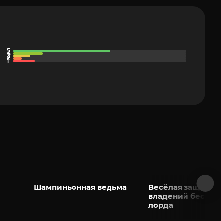
Шампиньонная ведьма
Весёлая защита
владений беспеч
лорда