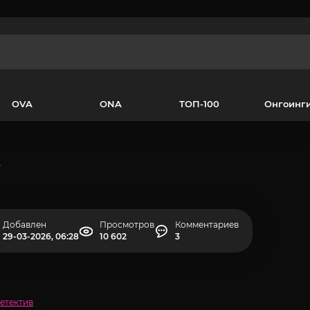
OVA
ONA
ТОП-100
Онгоинг
е
Добавлен
Просмотров
Комментариев
29-03-2026, 06:28
10 602
3
етектив