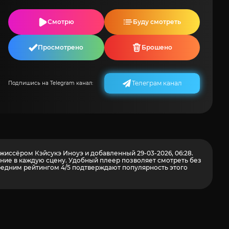
Смотрю
Буду смотреть
Просмотрено
Брошено
Телеграм канал
Подпишись на Telegram канал:
жиссёром Кэйсукэ Иноуэ и добавленный 29-03-2026, 06:28.
ние в каждую сцену. Удобный плеер позволяет смотреть без
редним рейтингом 4/5 подтверждают популярность этого