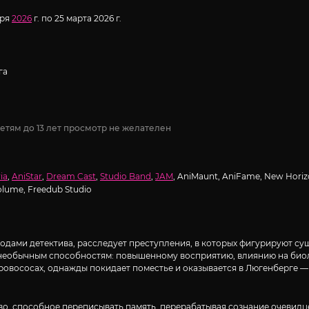
аря
2026
г. по 25 марта 2026 г.
га
етям до 13 лет просмотр не желателен
ia
,
AniStar
,
Dream Cast
,
Studio Band
,
JAM
, AniMaunt, AniFame, New Hori
olume, Freedub Studio
одами детектива, расследует преступления, в которых фигурируют с
необычным способностям: повышенному восприятию, влиянию на биоло
овососах, однажды покидает поместье и оказывается в Люгенберге — г
тво, способное переписывать память, перерабатывая сознание очевидц