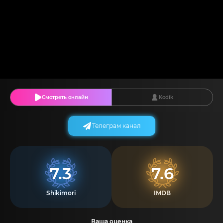
Смотреть онлайн
Kodik
Телеграм канал
7.3
7.6
Shikimori
IMDB
Ваша оценка