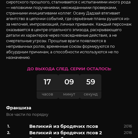
сиротского прошлого, сталкивается с испытаниями иного рода
— неловкими поручениями, неожиданными проверками,
странными инициативами коллег. Осаму Дадзай втягивает
агентство в цепочки событий, где серьёзные планы рушатся из-
за мелочей, импровизаций, личных привычек. Каждый персонаж
оказывается в центре отдельного эпизода, раскрывающего
детали их характеров через повседневные действия, а не
смертельные угрозы. Прошлые враги появляются в
непривычных ролях, временные союзы формируются по
абсурдным причинам, а способности используются не по
назначению.
ДО ВЫХОДА СЛЕД. СЕРИИ ОСТАЛОСЬ:
17
09
58
часов
минут
секунд
Франшиза
Все части по порядку
Великий из бродячих псов
2016
Великий из бродячих псов 2
2016