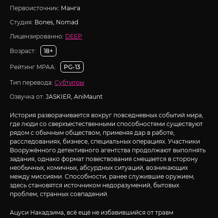
Первоисточник:
Манга
Студия:
Bones, Nomad
Лицензированно:
DEEP
Возраст:
18+
Рейтинг MPAA:
PG-13
Тип перевода:
Субтитры
Озвучка от:
JASKIER, AniMaunt
История разворачивается вокруг повседневных событий мира,
где люди со сверхъестественными способностями существуют
рядом с обычным обществом, применяя дар в работе,
расследованиях, бизнесе, специальных операциях. Участники
Вооружённого детективного агентства продолжают выполнять
задания, однако формат повествования смещается в сторону
необычных, комичных, абсурдных ситуаций, возникающих
между миссиями. Способности, ранее служившие оружием,
здесь становятся источником недоразумений, бытовых
проблем, странных совпадений.
Ацуси Накадзима, всё ещё не избавившийся от травм