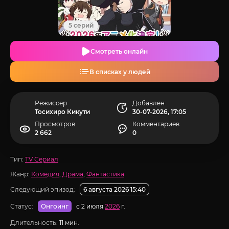
5 серий
Смотреть онлайн
В списках у людей
Режиссер
Добавлен
Тосихиро Кикути
30-07-2026, 17:05
Просмотров
Комментариев
2 662
0
Тип:
TV Сериал
Жанр:
Комедия
,
Драма
,
Фантастика
Следующий эпизод:
6 августа 2026 15:40
Статус:
с 2 июля
2026
г.
Онгоинг
Длительность:
11 мин.