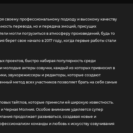
даря своему профессиональному подходу и высокому качеству
очность перевода, но и передача эмоций, присущих
тели могли погрузиться в атмосферу произведений, будь то
берет свое начало в 2017 году, когда первые работы стали
ых проектов, быстро набирая популярность среди
и молодые актеры озвучки, каждый из которых привносил в
дчики, звукорежиссеры и редакторы, которые создают
енный метод всех участников позволяет брать на себя самые
повых тайтлов, которые принесли ей широкую известность.
 и Черная Молния. Особое внимание уделяется супер
мпания продолжает развиваться, создавая новые и
офессионализм команды и любовь к искусству озвучивания