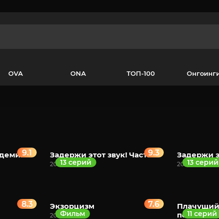
OVA
ONA
ТОП-100
Онгоинг
9.1
9.3
демия:
Задержи этот звук! Часть 2
Задержи э
13 серий
13 серий
2019
2019
8.3
7.6
Экзорцизм
Плачущий 
Фильм
11 серий
пенсии. Ча
2025