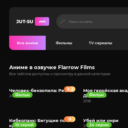
JUT-SU
.net
Все аниме
Фильмы
TV сериалы
Аниме в озвучке Flarrow Films
Все тайтлов доступны к просмотру в данной категории
9.2
Человек-бензопила: Резе
Моя геройская ака
Фильм
Фильм
Два героя
2025
2018
9
Киберпанк: Бегущие по
Убей или умри
10 серий
24 серии
краю
2013