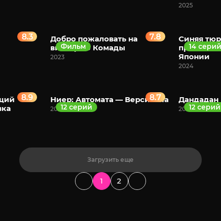
2025
8.3
7.8
Добро пожаловать на
Синяя тюр
Фильм
14 сери
вискарню Комады
против ю
Японии
2023
2024
8.9
8.7
ющий
Ниер: Автомата — Версия 1.1а
Дандадан
12 серий
12 серий
вка
2023
2024
Загрузить еще
1
2