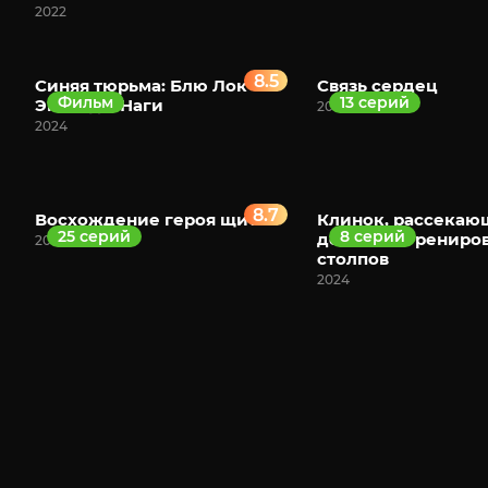
2022
8.5
Синяя тюрьма: Блю Лок —
Связь сердец
Фильм
13 серий
Эпизод с Наги
2012
2024
8.7
Восхождение героя щита
Клинок, рассека
25 серий
8 серий
демонов: Трениро
2019
столпов
2024