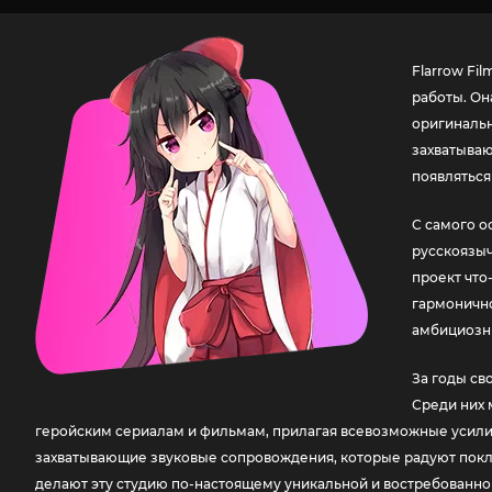
Flarrow Fi
работы. Он
оригинальн
захватываю
появляться
С самого о
русскоязыч
проект что
гармонично
амбициозны
За годы св
Среди них 
геройским сериалам и фильмам, прилагая всевозможные усилия,
захватывающие звуковые сопровождения, которые радуют покл
делают эту студию по-настоящему уникальной и востребованно