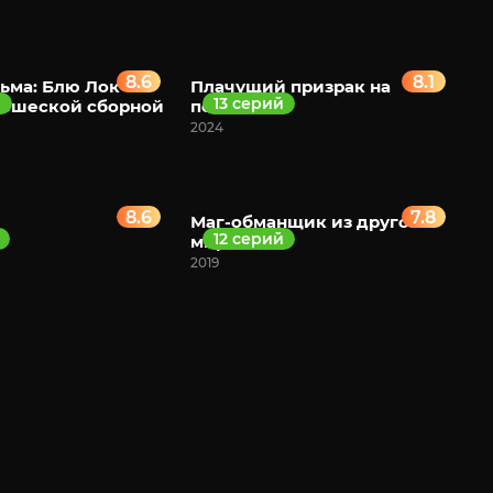
8.6
8.1
ьма: Блю Лок
Плачущий призрак на
й
13 серий
ношеской сборной
пенсии
2024
8.6
7.8
Маг-обманщик из другого
12 серий
мира
2019