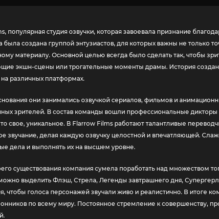
lms, популярная студия озвучки, которая завоевала признание благо
а была создана группой энтузиастов, для которых важны не только т
ому материалу. Основной целью всегда было сделать так, чтобы зри
щие экшн-сцены или трогательные моменты драмы. История создания 
 на различных платформах.
снования они занимались озвучкой сериалов, фильмов и анимационн
ных зрителей. В состав команды вошли профессиональные дикторы 
-то свое, уникальное. В Flarrow Films работают талантливые перево
е звучание, делая каждую озвучку целостной и впечатляющей. Слаж
е дела и выполнять их на высшем уровне.
оего существования компания сумела поработать над множеством то
можно выделить Флэш, Стрела, Легенды завтрашнего дня, Супергерл
 чтобы голоса персонажей звучали живо и реалистично. В итоге ко
онников по всему миру. Постоянное стремление к совершенству, пр
й.