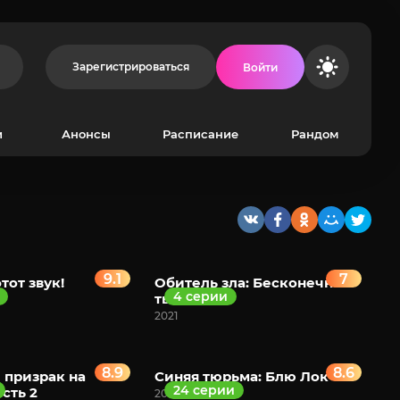
Зарегистрироваться
Войти
и
Анонсы
Расписание
Рандом
9.1
7
тот звук!
Обитель зла: Бесконечная
4 серии
тьма
2021
8.9
8.6
призрак на
Синяя тюрьма: Блю Лок
24 серии
сть 2
2022