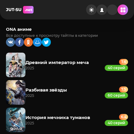
JUT-SU
.net
ONA аниме
Все доступные к просмотру тайтлы в категории
Древний император меча
7.6
40 серий
2025
Разбивая звёзды
7.5
60 серий
2025
История мечника туманов
6.4
40 серий
2025