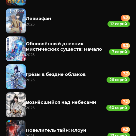
Левиафан
8.2
12 серий
2025
Обновлённый дневник
5.3
мистических существ: Начало
7 серий
2025
Грёзы в бездне облаков
7.7
26 серий
2025
Вознёсшийся над небесами
7.2
60 серий
2025
Повелитель тайн: Клоун
9.2
13 серий
2025