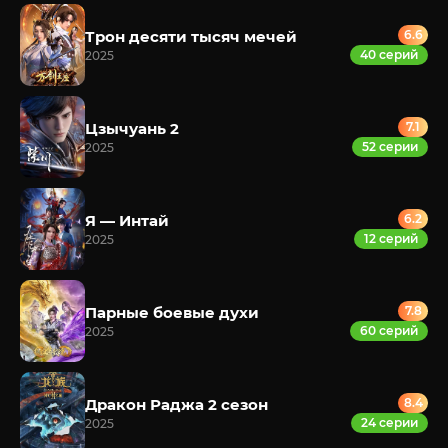
Трон десяти тысяч мечей
6.6
40 серий
2025
Цзычуань 2
7.1
52 серии
2025
Я — Интай
6.2
12 серий
2025
Парные боевые духи
7.8
60 серий
2025
Дракон Раджа 2 сезон
8.4
24 серии
2025