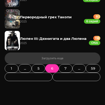
Первородный грех Такопи
9
6 серий
2025
Люпен III: Дзэнигата и два Люпена
7.8
ONA
2025
Загрузить еще
1
...
5
6
7
...
59