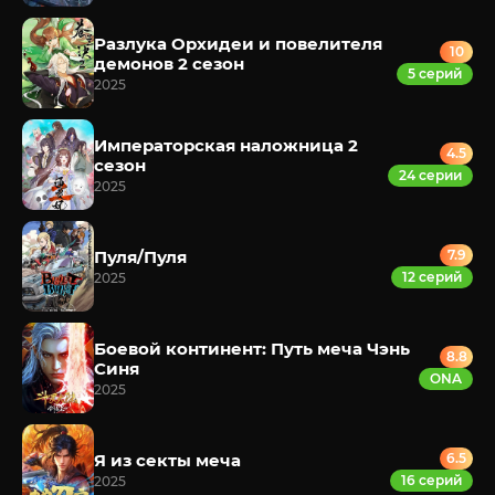
Разлука Орхидеи и повелителя
10
демонов 2 сезон
5 серий
2025
Императорская наложница 2
4.5
сезон
24 серии
2025
Пуля/Пуля
7.9
12 серий
2025
Боевой континент: Путь меча Чэнь
8.8
Синя
ONA
2025
Я из секты меча
6.5
16 серий
2025