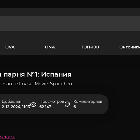
OVA
ONA
ТОП-100
Онгоинг
я парня №1: Испания
Odosarete Imasu. Movie: Spain-hen
Добавлен
Просмотров
Комментариев
2-12-2024, 11:13
62 147
6
мантика