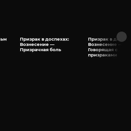
льм
Призрак в доспехах:
Призрак в доспех
Вознесение —
Вознесение —
Призрачная боль
Говорящая с
призраками