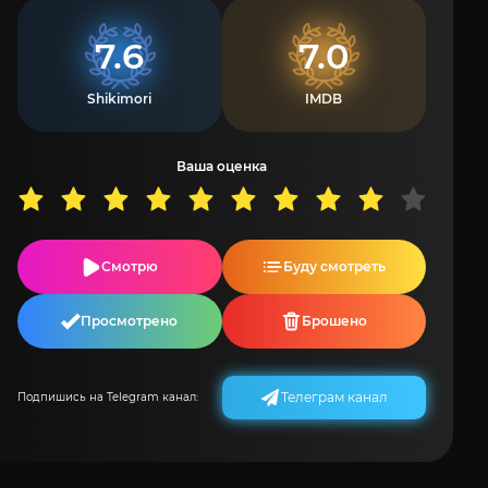
7.6
7.0
Shikimori
IMDB
Ваша оценка
Смотрю
Буду смотреть
Просмотрено
Брошено
Телеграм канал
Подпишись на Telegram канал: