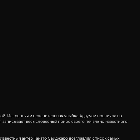
ерой. Искренняя и ослепительная улыбка Адзумаи повлияла на
ая записывает весь словесный понос своего печально известного
. Известный актер Такато Сайджаро возглавлял список самых