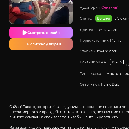
Аудитория:
Сёнэн-ай
Статус:
с 9 окт
Вышел
Длительность:
78 мин.
Смотреть онлайн
Первоисточник:
Манга
В списках у людей
Студия:
CloverWorks
Рейтинг MPAA:
PG-13
Д
Тип перевода:
Многоголо
Озвучка от:
FumoDub
Сайдзё Такато, который был ведущим актером в течение пяти лет
высокомерного и враждебного Такато. Однако, независимо от тог
пьяного семпая на свой телефон, чтобы шантажировать его.
Из-за возникшего недоразумения Такато, не зная, к каким после