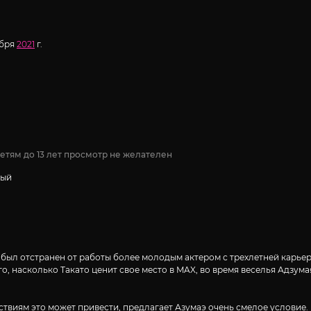
ября
2021
г.
етям до 13 лет просмотр не желателен
сый
, был отстранен от работы более молодым актером с трехлетней карь
о, насколько Такато ценит свое место в MAX, во время веселья Адзум
дствиям это может привести, предлагает Азумаэ очень смелое условие