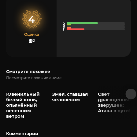
4
Оценка
52
Смотрите похожее
Посмотрите похожие аниме
Ювенильный
Змея, ставшая
Свет
белый конь,
человеком
драгоценных
опьянённый
зверушек:
весенним
Атака в пути!
ветром
Комментарии