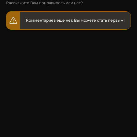
Расскажите Вам понравилось или нет?
Комментариев еще нет. Вы можете стать первым!
© 2020-2026 Jut-su.net. ДжутСУ/ДжитСУ All Rights Reserved
Политика конфиденциальности
Для правообладателей