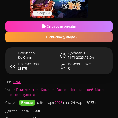
13 серий
Смотреть онлайн
В списках у людей
Режиссер
Добавлен
Ко Синь
11-11-2025, 16:04
Просмотров
Комментариев
21 178
0
Тип:
ONA
Жанр:
Приключения
,
Комедия
,
Экшен
,
Исторический
,
Магия
,
Боевые искусства
Статус:
с 6 января
2023
г. по 24 марта 2023 г.
Вышел
Длительность:
18 мин.