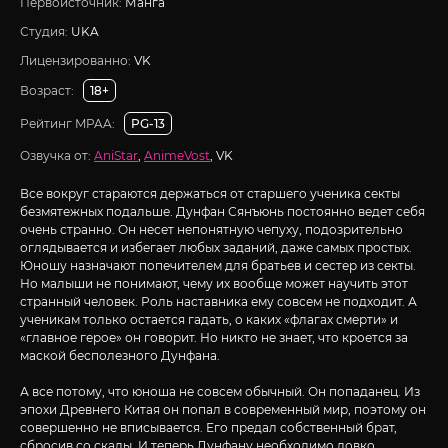
Первоисточник:
Манга
Студия:
UKA
Лицензированно:
VK
Возраст:
18+
Рейтинг MPAA:
PG-13
Озвучка от:
AniStar
,
AnimeVost
, VK
Все вокруг стараются держаться от старшего ученика секты
безмятежных подальше. Дунфан Сянъюнь постоянно ведет себя
очень странно. Он несет непонятную чепуху, подозрительно
оглядывается и избегает любых заданий, даже самых простых.
Юношу назначают попечителем для братьев и сестер из секты.
Но малыши не понимают, чему их вообще может научить этот
странный человек. Роль наставника ему совсем не подходит. А
ученикам только остается гадать, о каких «флагах смерти» и
«главное герое» он говорит. Но никто не знает, что кроется за
маской бесполезного Дунфана.
А все потому, что юноша не совсем обычный. Он попаданец. Из
эпохи Древнего Китая он попал в современный мир, поэтому он
совершенно не вписывается. Его предал собственный брат,
сбросив со скалы. И теперь Дунфану необходимо ловко