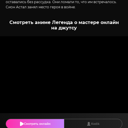
оставались без рассудка. Они ломали то, что им встречалось.
Сион Астал занял место героя в войне.
Смотреть аниме Легенда о мастере онлайн
на джутсу
Смотреть онлайн
Kodik