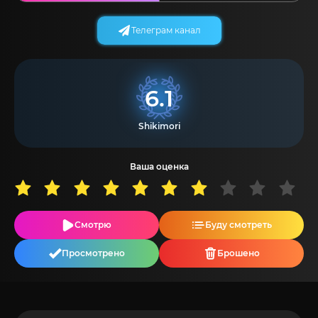
Телеграм канал
6.1
Shikimori
Ваша оценка
Смотрю
Буду смотреть
Просмотрено
Брошено