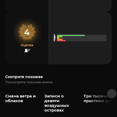
4
Оценка
47
Смотрите похожее
Посмотрите похожие аниме
Смена ветра и
Записи о
Три тысячи лет
облаков
девяти
практики ци
воздушных
островах