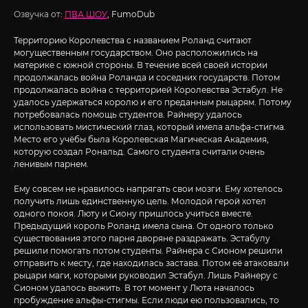
Озвучка от:
ПВА ШОУ
, FumoDub
Территорию Королевства с названием Роланд считают
могущественным государством. Оно расположились на
материке с южной стороны. В течение всей своей истории
продолжалась война Роланда и соседних государств. Потом
продолжалась война с территорией Королевства Эстабул. Не
удалось удержаться королю и его преданным рыцарям. Потому
потребовалась помощь студентов. Райнеру удалось
использовать мистический глаз, который имела альфа-стигма.
Место его учёбы была Королевская Магическая Академия,
которую создал Рональд. Самого студента считали очень
ленивым парнем.
Ему совсем не нравилось напрягать свои мозги. Ему хотелось
получить лишь единственную цель. Молодой герой хотел
одного покоя. Люту и Сиону пришлось учиться вместе.
Предыдущий король Роланд имела сына. От одного только
существования этого парня дворяне раздражать. Эстабулу
решили помогать потом студенты. Райнера с Сионом решили
отправить к месту, где находилась застава. Потом её атаковали
рыцари маги, которыми руководил Эстабул. Лишь Райнеру с
Сионом удалось выжить. В тот момент у Люта началось
пробуждение альфы-стигмы. Если люди ею пользовались, то