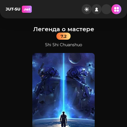
JUT-SU
.net
Легенда о мастере
7.2
Shi Shi Chuanshuo