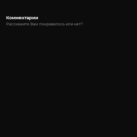
Комментарии
Расскажите Вам понравилось или нет?
© 2020-2026 Jut-su.net. ДжутСУ/ДжитСУ All Rights Reserved
Политика конфиденциальности
Для правообладателей