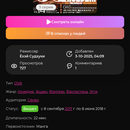
3 серии
Смотреть онлайн
В списках у людей
Режиссер
Добавлен
Ёхэй Судзуки
3-10-2025, 04:09
Просмотров
Комментариев
727
1
Тип:
OVA
Жанр:
Комедия
,
Экшен
,
Фэнтези
,
Фантастика
,
Этти
Аудитория:
Сёнен
Статус:
с 8 сентября
2017
г. по 8 июня 2018 г.
Вышел
Длительность:
22 мин.
Первоисточник:
Манга