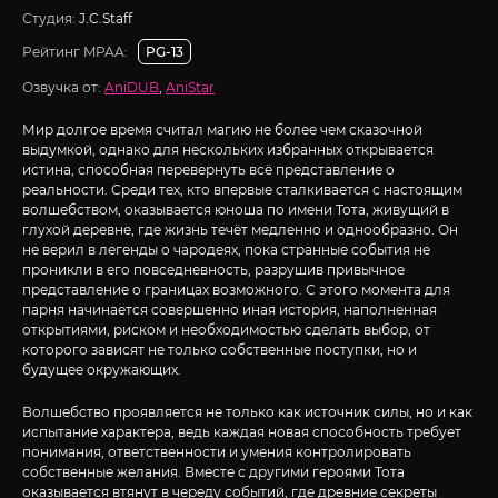
Студия:
J.C.Staff
Рейтинг MPAA:
PG-13
Озвучка от:
AniDUB
,
AniStar
Мир долгое время считал магию не более чем сказочной
выдумкой, однако для нескольких избранных открывается
истина, способная перевернуть всё представление о
реальности. Среди тех, кто впервые сталкивается с настоящим
волшебством, оказывается юноша по имени Тота, живущий в
глухой деревне, где жизнь течёт медленно и однообразно. Он
не верил в легенды о чародеях, пока странные события не
проникли в его повседневность, разрушив привычное
представление о границах возможного. С этого момента для
парня начинается совершенно иная история, наполненная
открытиями, риском и необходимостью сделать выбор, от
которого зависят не только собственные поступки, но и
будущее окружающих.
Волшебство проявляется не только как источник силы, но и как
испытание характера, ведь каждая новая способность требует
понимания, ответственности и умения контролировать
собственные желания. Вместе с другими героями Тота
оказывается втянут в череду событий, где древние секреты