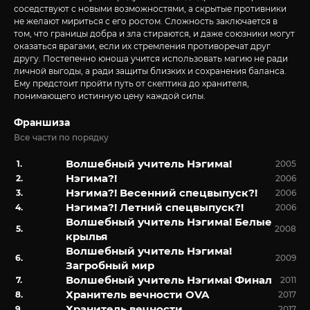
соседствуют с новыми возможностями, а скрытые противники
не желают мириться с его ростом. Сложность заключается в
том, что границы добра и зла стираются, и даже союзники могут
оказаться врагами, если их стремления противоречат друг
другу. Постепенно юноша учится использовать магию не ради
личной выгоды, а ради защиты близких и сохранения баланса.
Ему предстоит пройти путь от скептика до хранителя,
понимающего истинную цену каждой силы.
Франшиза
Все части по порядку
Волшебный учитель Нэгима!
2005
Нэгима?!
2006
Нэгима?! Весенний спецвыпуск?!
2006
Нэгима?! Летний спецвыпуск?!
2006
Волшебный учитель Нэгима! Белые
2008
крылья
Волшебный учитель Нэгима!
2009
Загробный мир
Волшебный учитель Нэгима! Финал
2011
Хранитель вечности OVA
2017
Хранитель вечности
2017