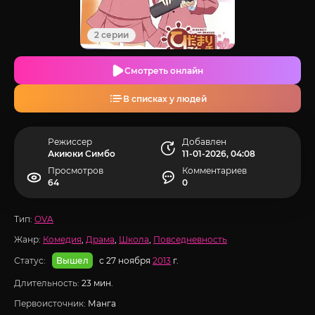
2 серии
Смотреть онлайн
В списках у людей
Режиссер
Добавлен
Акиюки Симбо
11-01-2026, 04:08
Просмотров
Комментариев
64
0
Тип:
OVA
Жанр:
Комедия
,
Драма
,
Школа
,
Повседневность
Статус:
с 27 ноября
2013
г.
Вышел
Длительность:
23 мин.
Первоисточник:
Манга