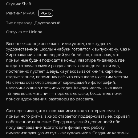
Студия:
Shaft
Рейтинг MPAA:
PG-13
Тип перевода:
Двухголосый
Озвучка от:
Helona
Весеннее солнце освещает тихие улицы, где студенты
художественной школы Ямабуки готовятся к выпускному. Саэ и
Хиро заканчивают последний учебный год, осознавая, что
привычные будни подходят к концу. Квартира Хидамари, где
когда-то звучал смех и раздавались запахи домашней еды,
постепенно пустеет. Девушки упаковывают книги, картины,
старые записи, вспоминая всё, что связывало их с этим местом.
На стенах остаются следы от карандашей и фотографий,
напоминающие о прожитых годах. Каждая мелочь вызывает
тёплые воспоминания — первые выставки, бессонные ночи,
поиски вдохновения, разговоры до рассвета.
Саэ переживает, что с окончанием школы потеряет смысл
привычного ритма, а Хиро старается поддерживать её, скрывая
собственное волнение. Перед выпускной церемонией обе
получают задание подготовить финальную работу,
символизирующую их путь как художников. Создание картины