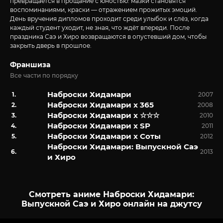
превращается в прощание с юностью: мазки становятся
воспоминаниями, краски — отражением прожитых эмоций.
День вручения дипломов проходит среди улыбок и слёз, когда
каждый студент уходит, не зная, что ждёт впереди. После
праздника Саэ и Хиро возвращаются в опустевший дом, чтобы
закрыть дверь в прошлое.
Франшиза
Все части по порядку
Наброски Хидамари
2007
Наброски Хидамари x 365
2008
Наброски Хидамари x ☆☆☆
2010
Наброски Хидамари x SP
2011
Наброски Хидамари x Соты
2012
Наброски Хидамари: Выпускной Саэ
2013
и Хиро
Смотреть аниме Наброски Хидамари:
Выпускной Саэ и Хиро онлайн на джутсу