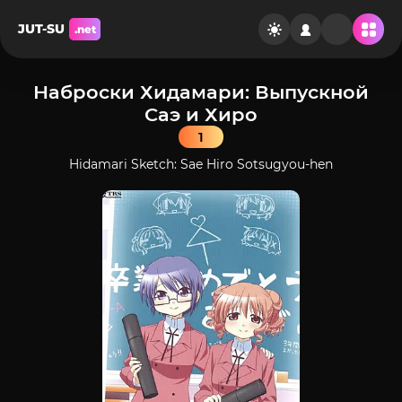
JUT-SU
.net
Наброски Хидамари: Выпускной
Саэ и Хиро
1
Hidamari Sketch: Sae Hiro Sotsugyou-hen