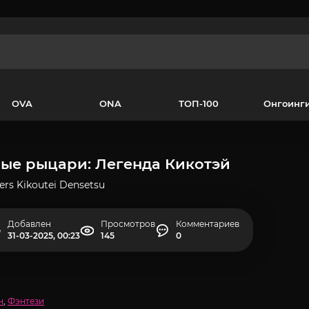
OVA
ONA
ТОП-100
Онгоинг
ые рыцари: Легенда Кикотэй
ers Kikoutei Densetsu
Добавлен
Просмотров
Комментариев
31-03-2025, 00:23
145
0
н
,
Фэнтези