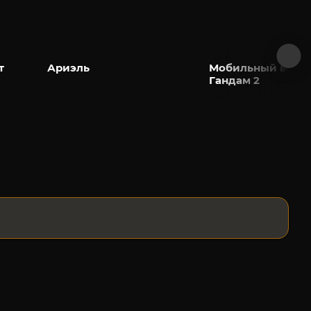
т
Ариэль
Мобильный воин
Гандам 2