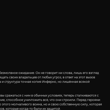
безмолвное ожидание. Он не говорит ни слова, лишь его взгляд
ть своих владельцев от любых угроз, в ответ на этот вызов
а и структура точная копия Инферно, но лишённая всякой
ы сражаться с ним в обычных условиях, теперь сталкиваются с
ие, способное уничтожить всё, что они строили. Перед героями
о этого молчаливого воина, но и свою собственную силу, которая
хов, которые когда-то были их защитой.