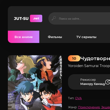
JUT-SU
.net
Все аниме
Фильмы
TV сериалы
Чудотворн
10
Yoroiden Samurai Troop
Режиссер
Мамору Хамацу
Тип:
OVA
Жанр:
Приключения
,
Экше