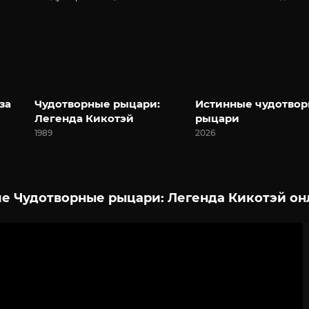
за
Чудотворные рыцари:
Истинные чудотво
Легенда Кикотэй
рыцари
1989
2026
е Чудотворные рыцари: Легенда Кикотэй он