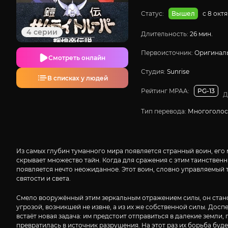
Статус:
с 8 окт
Вышел
4 серии
Длительность:
26 мин.
Первоисточник:
Оригиналь
Смотреть онлайн
Студия:
Sunrise
В списках у людей
Рейтинг MPAA:
PG-13
Д
Тип перевода:
Многоголо
Из самых глубин туманного мира появляется странный воин, его 
скрывает множество тайн. Когда для сражения с этим таинственн
появляется нечто неожиданное. Этот воин, словно управляемый 
святости и света.
Смело вооружённый этим зеркальным отражением силы, он станов
угрозой, возникшей не извне, а из их же собственной силы. Дос
встаёт новая задача: им предстоит отправиться в далекие земли
превратилась в источник разрушения. На этот раз их борьба будет