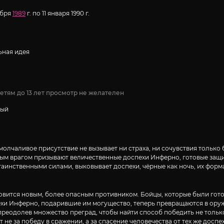
ября
1989
г. по 11 января 1990 г.
ная идея
етям до 13 лет просмотр не желателен
сый
молчаливое присутствие не вызывает ни страха, ни сочувствия только 
ым врагом призывают величественные доспехи Инферно, готовые защища
таинственными силами, выковывает доспехи, чёрные как ночь, их форм
ится новым, более опасным противником. Бойцы, которые были готов
пехи Инферно, подарившие им могущество, теперь превращаются в оруж
, преодолев множество преград, чтобы найти способ победить не тольк
 не за победу в сражении, а за спасение человечества от тех же доспе