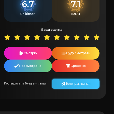
6.7
7.1
Shikimori
IMDB
Ваша оценка
Смотрю
Буду смотреть
Просмотрено
Брошено
Телеграм канал
Подпишись на Telegram канал: