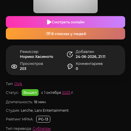
Смотреть онлайн
В списках у людей
Режиссер
Добавлен
Норико Хасимото
24-06-2026, 21:11
Просмотров
Комментариев
203
0
Тип:
OVA
Статус:
с 1 октября
2025
г.
Вышел
Длительность:
18 мин.
Студия:
Lerche, Larx Entertainment
Рейтинг MPAA:
PG-13
Тип перевода:
Субтитры