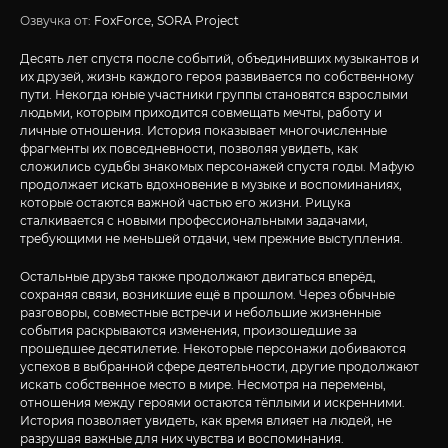
Озвучка от:
FoxForce, SORA Project
Десять лет спустя после событий, объединивших музыкантов и
их друзей, жизнь каждого героя развивается по собственному
пути. Некогда юные участники группы становятся взрослыми
людьми, которым приходится совмещать мечты, работу и
личные отношения. История показывает многочисленные
фрагменты их повседневности, позволяя увидеть, как
сложились судьбы знакомых персонажей спустя годы. Мафую
продолжает искать вдохновение в музыке и воспоминаниях,
которые остаются важной частью его жизни. Рицука
сталкивается с новыми профессиональными задачами,
требующими не меньшей отдачи, чем прежние выступления.
Остальные друзья также продолжают двигаться вперёд,
сохраняя связи, возникшие ещё в прошлом. Через обычные
разговоры, совместные встречи и небольшие жизненные
события раскрываются изменения, произошедшие за
прошедшее десятилетие. Некоторые персонажи добиваются
успехов в выбранной сфере деятельности, другие продолжают
искать собственное место в мире. Несмотря на перемены,
отношения между героями остаются тёплыми и искренними.
История позволяет увидеть, как время влияет на людей, не
разрушая важные для них чувства и воспоминания.