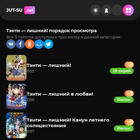
JUT-SU
.net
Тэнти — лишний! порядок просмотра
Все 11 тайтлов доступны к просмотру в данной категории
Тэнти — лишний!
5.5
26 серий
1995
Тэнти — лишний в любви!
5.5
Фильм
1996
Тэнти — лишний! Канун летнего
5.5
солнцестояния
Фильм
1997