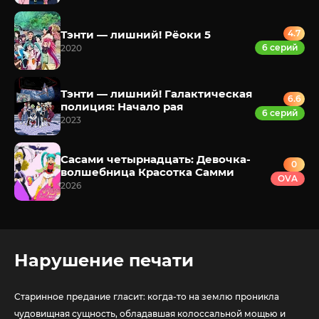
Тэнти — лишний! Рёоки 5
4.7
6 серий
2020
Тэнти — лишний! Галактическая
6.6
полиция: Начало рая
6 серий
2023
Сасами четырнадцать: Девочка-
0
волшебница Красотка Самми
OVA
2026
Нарушение печати
Старинное предание гласит: когда-то на землю проникла
чудовищная сущность, обладавшая колоссальной мощью и