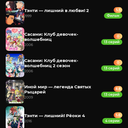
Тэнти — лишний в любви! 2
5.5
Фильм
1999
Сасами: Клуб девочек-
0
волшебниц
13 серий
2006
Сасами: Клуб девочек-
0
волшебниц 2 сезон
13 серий
2006
Иной мир — легенда Святых
8.6
Рыцарей
13 серий
2009
Тэнти — лишний! Рёоки 4
5.6
4 серии
2016