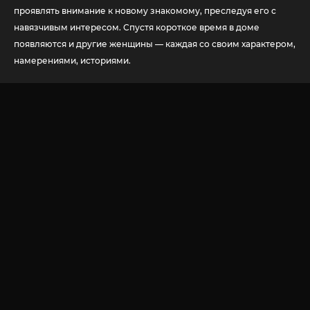
проявлять внимание к новому знакомому, преследуя его с
навязчивым интересом. Спустя короткое время в доме
появляются и другие женщины — каждая со своим характером,
намерениями, историями.
© 2020-2026 Jut-su.net. ДжутСУ/ДжитСУ All Rights Reserved
Политика конфиденциальности
Для правообладателей