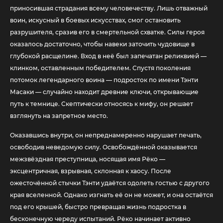
приносившая страдания всему человечеству. Лишь отважный
воин, искусный в боевых искусствах, смог остановить
разрушителя, сразив его в смертельной схватке. Силы героя
оказалось достаточно, чтобы навеки заточить чудовище в
глубокой расщелине. Вход в неё был запечатан реликвией —
клинком, оставленным победителем. Спустя поколения
потомок легендарного воина — подросток по имени Тэнти
Масаки — случайно находит древние ключи, открывающие
путь к темнице. Скептически относясь к мифу, он решает
взглянуть на запретное место.
Оказавшись внутри, он непреднамеренно нарушает печать,
освободив неведомую силу. Освобождённой оказывается
межзвёздная преступница, носящая имя Рёко —
эксцентричная, взрывная, склонная к хаосу. После
ожесточённой стычки Тэнти удаётся одолеть гостью с другого
края вселенной. Однако изгнать её он не может, и она остаётся
под его крышей, быстро превращая жизнь подростка в
бесконечную череду испытаний. Рёко начинает активно