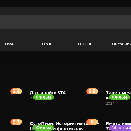
OVA
ONA
ТОП-100
Онгоинг
8.9
5.5
Дзэгапэйн: STA
Танец меч
Фильм
Фильм
верные
2024
2024
8.7
8
СутоПури: История начала —
Ямато нав
Фильм
14 сери
Школьный фестиваль
3199