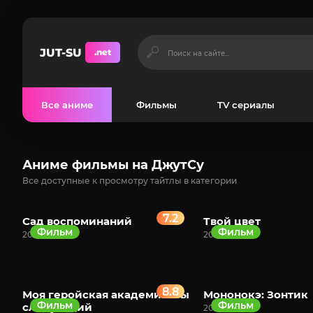
JUT-SU
.net
Все аниме
Фильмы
TV сериалы
Аниме фильмы на ДжутСу
Все доступные к просмотру тайтлы в категории
7.2
Сад воспоминаний
Твой цвет
Фильм
Фильм
2024
2024
8.8
Моя геройская академия: Ты
Мононокэ: Зонтик
Фильм
Фильм
следующий
2024