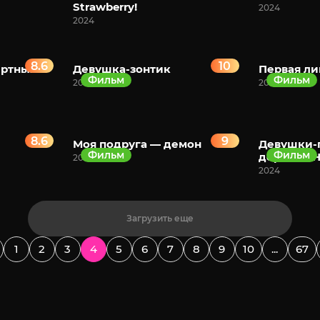
Strawberry!
2024
2024
8.6
10
ртных.
Девушка-зонтик
Первая ли
Фильм
Фильм
2024
2024
8.6
9
Моя подруга — демон
Девушки-п
Фильм
Фильм
дерби — Н
2024
2024
Загрузить еще
1
2
3
4
5
6
7
8
9
10
...
67