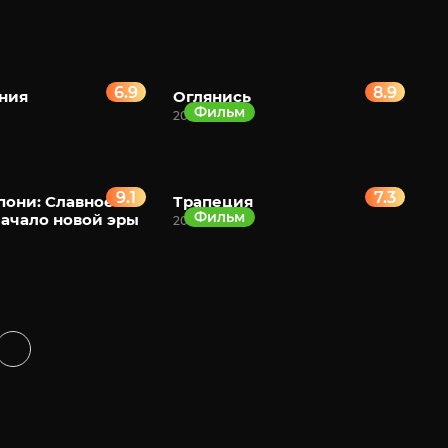
6.9
8.9
ния
Оглянись
Фильм
2024
9.1
7.3
они: Славное
Трапеция
Фильм
ачало новой эры
2024