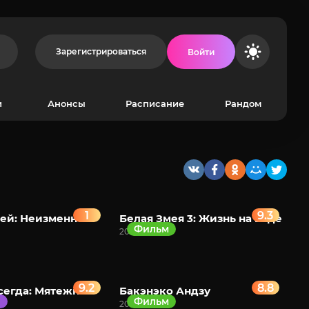
Зарегистрироваться
Войти
и
Анонсы
Расписание
Рандом
1
9.3
ей: Неизменно
Белая Змея 3: Жизнь на воде
Фильм
2024
9.2
8.8
сегда: Мятежник
Бакэнэко Андзу
й
Фильм
2024