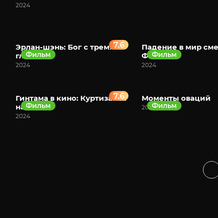
2024
7.6
Эрлан-шэнь: Бог с тремя
Падение в мир сме
Фильм
Фильм
глазами
Фильм
2024
2024
7.6
Гинтама в кино: Куртизанка
Моменты оваций
Фильм
Фильм
нации
2024
2024